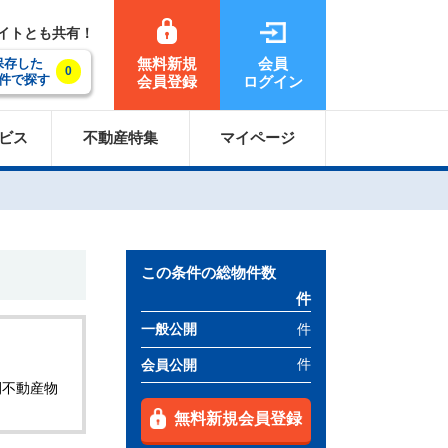
サイトとも共有！
無料新規
会員
保存した
0
件で探す
会員登録
ログイン
ビス
不動産特集
マイページ
この条件の総物件数
件
件
一般公開
件
会員公開
開不動産物
無料新規会員登録