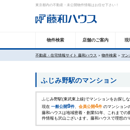
東京都内の不動産・未公開物件情報はお任せ下さい！
物件検索
店舗のご案内
現
不動産・住宅情報サイト 藤和ハウス
物件検索
マン
ふじみ野駅のマンション
ふじみ野駅(東武東上線)でマンションをお探し
9
4
現在
一般公開
件
、
会員公開
件
のマンション
藤和ハウスは地域密着・創業51年、これまでの
件情報も沢山ございます。藤和ハウスで理想の