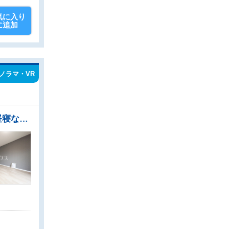
気に入り
に追加
ノラマ・VR
●忙しい朝や遅い帰宅時にも嬉しい「ふじみ野」駅徒歩4分！ ●い草の良い香りに包まれて、お昼寝などゴロンとできる和室 ●リビングにいるご家族を見渡せる対面キッチン ●安心のオートロック付きマンション。日々の安全を守ります。 ●周辺環境はもちろん、日当たりや設備仕様など、実際に行ってみないと分からないことも多くございます。営業担当がご案内いたしますので、お気軽にお問い合わせください。