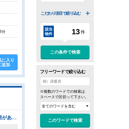
こだわり項目で絞り込む
該当
1
3
部分
件
物件
この条件で検索
気に入り
に追加
フリーワードで絞り込む
※複数のワードでの検索は
スペースで区切って下さい。
●大切なご家族の一員であるペットと一緒に暮らせるマンション！（細則有） ●リビングに床暖房があるので足元ぽかぽか、家族の集まる空間を暖めます ●大容量のウォークインクローゼットでお部屋をスッキリきれいに保てます ●シューズインクローゼットで玄関もスッキリ ●全居室に収納スペース有 ●周辺環境も合わせてご案内いたします ●お気軽にお問い合わせください
このワードで検索