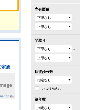
専有面積
～
間取り
～
●大切なご家族の一員であるペットと一緒に暮らせるマンション！（細則有） ●家事をしながらご家族との会話も楽しめる対面キッチン ●全居室に収納スペースを設けた、収納重視の間取りとなっています。 ●浴室換気乾燥機は梅雨の時期等、なかなか乾かない洗濯物を干すのに役立ちます！ ●忙しい朝や遅い帰宅時にも嬉しい「ふじみ野」駅徒歩4分！
駅徒歩分数
バス停歩含む
築年数