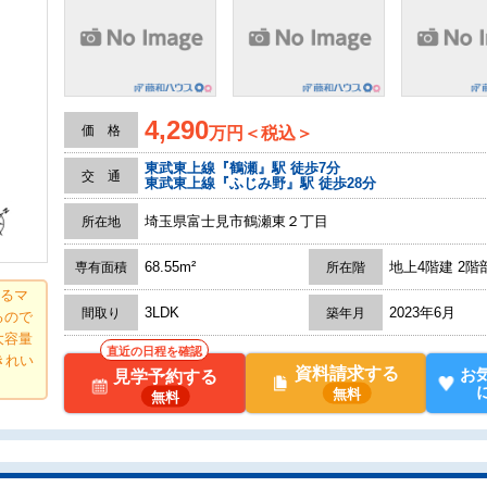
4,290
価 格
万円＜税込＞
東武東上線『鶴瀬』駅 徒歩7分
交 通
東武東上線『ふじみ野』駅 徒歩28分
埼玉県富士見市鶴瀬東２丁目
所在地
68.55m²
地上4階建 2階
専有面積
所在階
せるマ
3LDK
2023年6月
間取り
築年月
るので
大容量
直近の日程を確認
きれい
資料請求する
お
見学予約する
無料
無料