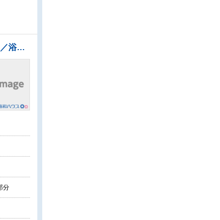
●2026年4月リフォーム完了済みにつき綺麗な中古マンション♪ フローリング／クロス／キッチン／浴室／洗面台／トイレ 他 ●東武東上線「鶴瀬」駅徒歩3分の駅近マンション ●収納力豊富なウォークインクローゼットで、バッグや小物類も片付きます。 ●安心のオートロック付きマンション。日々の安全を守ります。
部分