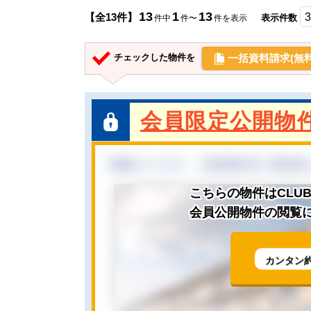
13
1
13
【全13件】
表示件数
件中
件〜
件を表示
一括資料請求(無料
チェックした物件を
会員限定公開物
こちらの物件はCLU
会員公開物件の閲覧に
カンタン