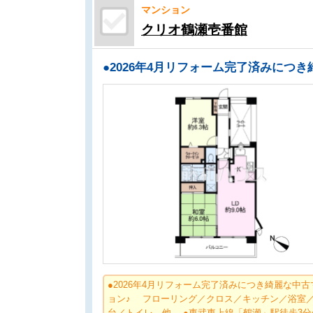
マンション
クリオ鶴瀬壱番館
●2026年4月リフォーム完了済みにつき綺麗な中古
ョン♪ フローリング／クロス／キッチン／浴室
台／トイレ 他 ●東武東上線「鶴瀬」駅徒歩3分