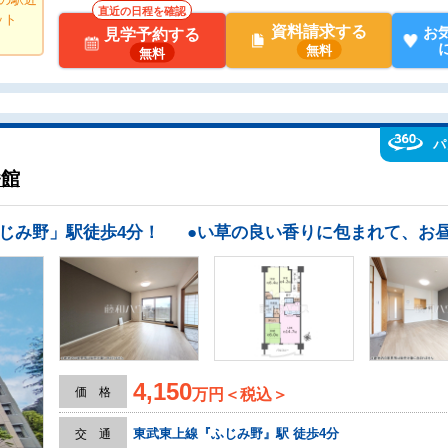
直近の日程を確認
ット
資料請求する
お
見学予約する
無料
無料
パ
番館
4,150
価 格
万円＜税込＞
東武東上線『ふじみ野』駅 徒歩4分
交 通