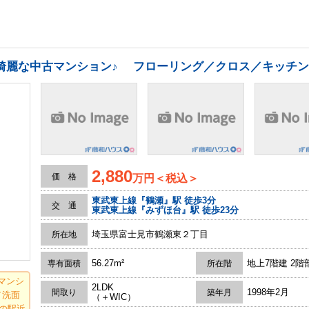
2,880
価 格
万円＜税込＞
東武東上線『鶴瀬』駅 徒歩3分
交 通
東武東上線『みずほ台』駅 徒歩23分
埼玉県富士見市鶴瀬東２丁目
所在地
56.27m²
地上7階建 2階
専有面積
所在階
マンシ
2LDK
1998年2月
間取り
築年月
／洗面
（＋WIC）
の駅近