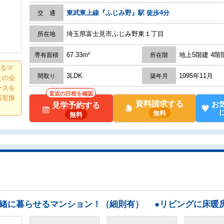
東武東上線『ふじみ野』駅 徒歩4分
交 通
埼玉県富士見市ふじみ野東１丁目
所在地
67.33m²
地上5階建 4階
専有面積
所在階
せるマ
3LDK
1995年11月
間取り
築年月
との会
ースを
直近の日程を確認
浴室換
資料請求する
お
見学予約する
無料
無料