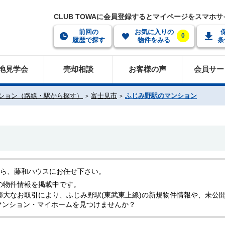
CLUB TOWAに会員登録するとマイページをスマホ
前回の
お気に入りの
0
履歴で探す
物件をみる
条
地見学会
売却相談
お客様の声
会員サー
ション（路線・駅から探す）
富士見市
ふじみ野駅のマンション
なら、藤和ハウスにお任せ下さい。
の物件情報を掲載中です。
膨大なお取引により、ふじみ野駅(東武東上線)の新規物件情報や、未公
マンション・マイホームを見つけませんか？