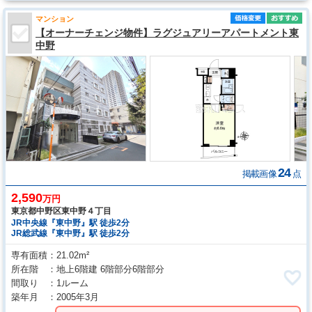
マンション
【オーナーチェンジ物件】ラグジュアリーアパートメント東
中野
24
掲載画像
点
2,590
万円
東京都中野区東中野４丁目
JR中央線『東中野』駅 徒歩2分
JR総武線『東中野』駅 徒歩2分
専有面積
21.02m²
所在階
地上6階建 6階部分6階部分
間取り
1ルーム
築年月
2005年3月