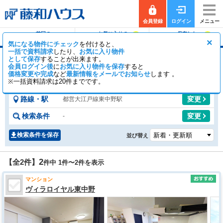
会員登録
ログイン
メニュー
前回の
お気に入りの
保存した
0
0
履歴で探す
物件を見る
条件で探す
×
気になる物件にチェック
を付けると、
一括で資料請求
したり、
お気に入り物件
として保存
することが出来ます。
東中野駅のマンション
会員ログイン後
に
お気に入り物件を保存
すると
価格変更や完成
など
2
最新情報をメールでお知らせ
0
します 。
【全2件】
一般公開
件
会員公開
件
※一括資料請求は20件までです。
路線・駅
変更
都営大江戸線東中野駅
検索条件
変更
-
検索条件を保存
並び替え
2
【全2件】
件中 1件〜
2
件を表示
マンション
ヴィラロイヤル東中野