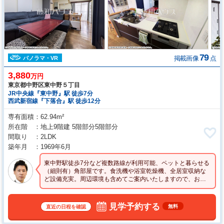
79
掲載画像
点
パノラマ・VR
3,880
万円
東京都中野区東中野５丁目
JR中央線『東中野』駅 徒歩7分
西武新宿線『下落合』駅 徒歩12分
専有面積
62.94m²
所在階
地上9階建 5階部分5階部分
間取り
2LDK
築年月
1969年6月
東中野駅徒歩7分など複数路線が利用可能、ペットと暮らせる
（細則有）角部屋です。食洗機や浴室乾燥機、全居室収納な
ど設備充実。周辺環境も含めてご案内いたしますので、お気
軽にお問い合わせください☆
見学予約する
無料
直近の日程を確認