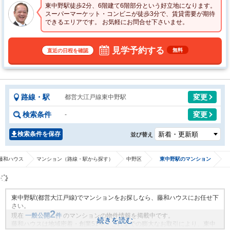
東中野駅徒歩2分、6階建て6階部分という好立地になります。
スーパーマーケット・コンビニが徒歩3分で、賃貸需要が期待
できるエリアです。 お気軽にお問合せ下さいませ。
見学予約する
無料
直近の日程を確認
路線・駅
変更
都営大江戸線東中野駅
検索条件
変更
-
検索条件を保存
並び替え
藤和ハウス
マンション（路線・駅から探す）
中野区
東中野駅のマンション
東中野駅(都営大江戸線)でマンションをお探しなら、藤和ハウスにお任せ下
さい。
2
現在
一般公開
件
のマンションの物件情報を掲載中です。
続きを読む
藤和ハウスは地域密着・創業51年、これまでの膨大なお取引により、東中