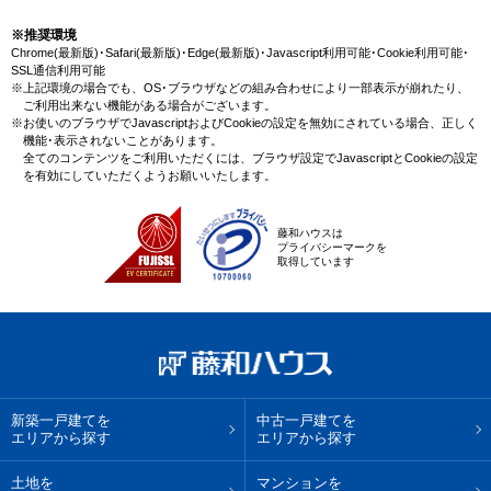
野駅(都営大江戸線)の新規物件情報や、未公開不動産物件情報も沢山ござい
ます。藤和ハウスで理想のマンション・マイホームを見つけませんか？
※推奨環境
Chrome(最新版)･Safari(最新版)･Edge(最新版)･Javascript利用可能･Cookie利用可能･
SSL通信利用可能
※上記環境の場合でも、OS･ブラウザなどの組み合わせにより一部表示が崩れたり、
ご利用出来ない機能がある場合がございます。
※お使いのブラウザでJavascriptおよびCookieの設定を無効にされている場合、正しく
機能･表示されないことがあります。
全てのコンテンツをご利用いただくには、ブラウザ設定でJavascriptとCookieの設定
を有効にしていただくようお願いいたします。
藤和ハウスは
プライバシーマークを
取得しています
新築一戸建てを
中古一戸建てを
エリアから探す
エリアから探す
土地を
マンションを