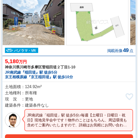
49
掲載画像
点
パノラマ・VR
5,180
万円
神奈川県川崎市多摩区菅稲田堤２丁目1-10
JR南武線『稲田堤』駅 徒歩5分
京王相模原線『京王稲田堤』駅 徒歩10分
土地面積
124.92m²
土地権利
所有権
現 況
更地
建築条件
建築条件なし
JR南武線「稲田堤」駅 徒歩5分♪毎週【土曜日・日曜日・祝
日】現地見学会中です！物件のことはもちろん、周辺環境も
含めてご案内いたしますので、詳細はお気軽にお問い合わせ
ください☆