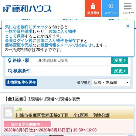
会員登録
ログイン
メニュー
前回の
お気に入りの
保存した
0
0
履歴で探す
物件を見る
条件で探す
×
気になる物件にチェック
を付けると、
一括で資料請求
したり、
お気に入り物件
として保存
することが出来ます。
稲田堤駅の土地
会員ログイン後
に
お気に入り物件を保存
すると
価格変更や完成
など
最新情報をメールでお知らせ
1
0
します 。
【全1区画】
一般公開
区画
会員公開
区画
※一括資料請求は20件までです。
路線・駅
変更
JR南武線稲田堤駅
検索条件
変更
-
検索条件を保存
並び替え
1
【全1区画】
現場中 1現場〜
1
現場を表示
土地
川崎市多摩区菅稲田堤2丁目 全1区画 宅地分譲
現地見学会開催中！
2026年8月8日(土)〜
2026年8月16日(日) 10:30〜16:00