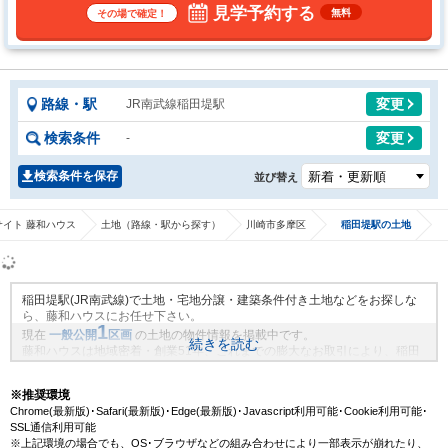
見学予約する
無料
その場で確定！
路線・駅
変更
JR南武線稲田堤駅
検索条件
変更
-
検索条件を保存
並び替え
イト 藤和ハウス
土地（路線・駅から探す）
川崎市多摩区
稲田堤駅の土地
稲田堤駅(JR南武線)で土地・宅地分譲・建築条件付き土地などをお探しな
ら、藤和ハウスにお任せ下さい。
1
現在
一般公開
区画
の土地の物件情報を掲載中です。
続きを読む
藤和ハウスは地域密着・創業51年、これまでの膨大なお取引により、稲田
堤駅(JR南武線)の新規物件情報や、未公開不動産物件情報も沢山ございま
す。藤和ハウスで理想の土地・マイホームを見つけませんか？
※推奨環境
Chrome(最新版)･Safari(最新版)･Edge(最新版)･Javascript利用可能･Cookie利用可能･
SSL通信利用可能
※上記環境の場合でも、OS･ブラウザなどの組み合わせにより一部表示が崩れたり、