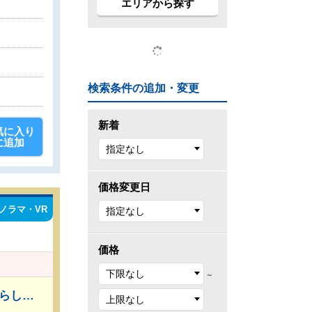
エリアから探す
検索条件の追加・変更
新着
気に入り
に追加
価格変更日
ノラマ・VR
価格
～
●京王線「武蔵野台」駅徒歩9分 ●西武多摩川線「白糸台」駅徒歩6分～7分 ●我が家に合った暮らしを追及できるフリープランの建築条件付き土地で、夢のマイホームを建築してみませんか？ ●セミオーダー型住宅のご提案です。「こんな部屋を作りたい」「こんな風に暮らしたい」というお客様の夢をぜひお聞かせください。