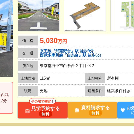
5,030
価 格
万円
京王線『武蔵野台』駅 徒歩9分
交 通
西武多摩川線『白糸台』駅 徒歩6分
東京都府中市白糸台２丁目28‐2
所在地
115m²
所有権
土地面積
土地権利
更地
建築条件付き
現況
建築条件
・西武
7分
その場で確定！
…
資料請求する
お
見学予約する
無料
無料