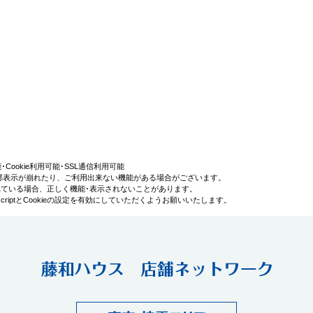
利用可能･Cookie利用可能･SSL通信利用可能
部表示が崩れたり、ご利用出来ない機能がある場合がございます。
効にされている場合、正しく機能･表示されないことがあります。
iptとCookieの設定を有効にしていただくようお願いいたします。