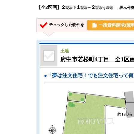
2
1
2
【全2区画】
表示件
現場中
現場〜
現場を表示
一括資料請求(無料
チェックした物件を
土地
府中市若松町4丁目 全1区