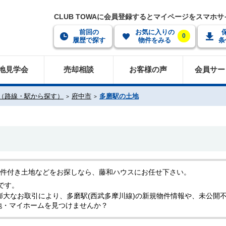
CLUB TOWAに会員登録するとマイページをスマホ
前回の
お気に入りの
0
履歴で探す
物件をみる
条
地見学会
売却相談
お客様の声
会員サー
（路線・駅から探す）
府中市
多磨駅の土地
条件付き土地などをお探しなら、藤和ハウスにお任せ下さい。
です。
膨大なお取引により、多磨駅(西武多摩川線)の新規物件情報や、未公開
地・マイホームを見つけませんか？