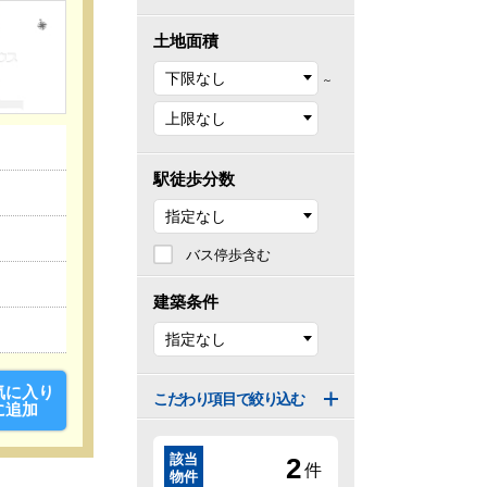
土地面積
～
駅徒歩分数
バス停歩含む
建築条件
気に入り
こだわり項目で絞り込む
に追加
該当
2
件
物件