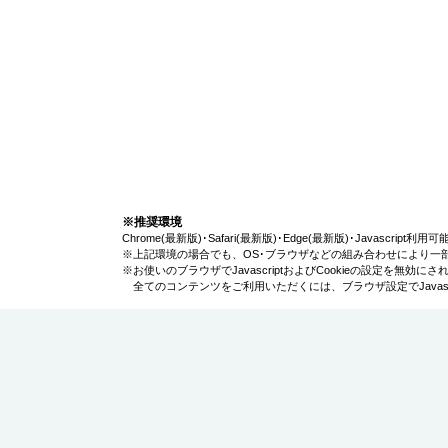
※推奨環境
Chrome(最新版)･Safari(最新版)･Edge(最新版)･Javascript
※上記環境の場合でも、OS･ブラウザなどの組み合わせにより一
※お使いのブラウザでJavascriptおよびCookieの設定を無
全てのコンテンツをご利用いただくには、ブラウザ設定でJavascr