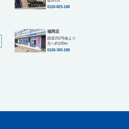
徒歩1分
0120-825-108
福岡店
国道202号線より
北へ約100m
0120-305-108