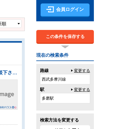
会員ログイン
この条件を保存する
現在の検索条件
路線
変更する
●「夢は注文住宅！でも注文住宅って何から手をつければいいの？」そんな時は、ぜひ当社へご相談下さい！ ●住まいの事なら地元で豊富な実績を誇る、当社へお任せ下さい！ ●ハウスメーカーからプランまでフルオーダーで自由にマイホームがつくれる、建築条件のない宅地分譲 ●約41.00坪のゆとりある敷地ですので、広いお庭も確保できそうですね。
西武多摩川線
駅
変更する
多磨駅
検索方法を変更する