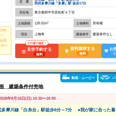
交 通
西武多摩川線『多磨』駅 徒歩17分
東京都府中市若松町４丁目
所在地
128.02m²
所有権
土地面積
土地権利
つけれ
上物有
建築条件なし
現況
建築条件
さい！
へお任
その場で確定！
ルオー
資料請求する
お
見学予約する
無料
無料
動画・ムービー
パ
区画 建築条件付売地
26年8月16日(日) 10:30〜16:00