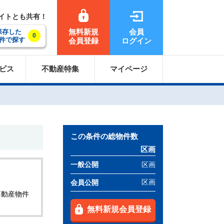
サイトとも共有！
無料新規
会員
保存した
0
件で探す
会員登録
ログイン
ビス
不動産特集
マイページ
この条件の総物件数
区画
区画
一般公開
区画
会員公開
不動産物件
無料新規会員登録