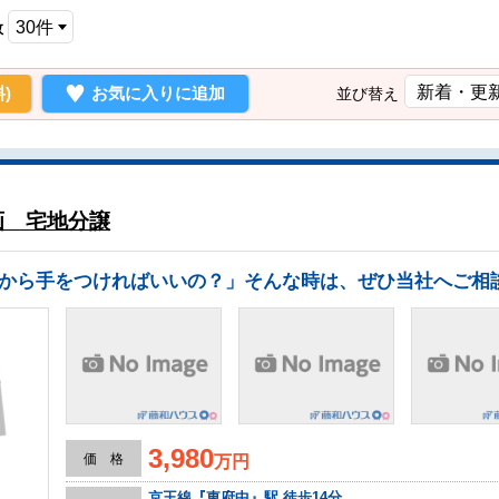
数
)
お気に入りに追加
並び替え
画 宅地分譲
3,980
価 格
万円
京王線『東府中』駅 徒歩14分