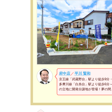
府中店
平川 賢和
／
京王線「武蔵野台」駅より徒歩9分
多摩川線「白糸台」駅より徒歩6分～
の立地に開発分譲地が登場！夢の間