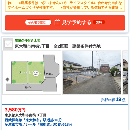
ね。 ●建築条件はございませんので、ライフスタイルに合わせた自由な
マイホームづくりが可能です。 ●当社が提携している信頼できる建築会
社のご紹介も可能です！ 注文住宅を建てたいけど、まだ建築会社が決
まっていない方などお気軽にご相談下さい。 ●思い描いていた理想の家
を、この土地で実現させてみませんか？
見学予約する
無料
その場で確定！
建築条件付き土地
東大和市南街3丁目 全2区画 建築条件付売地
19
掲載画像
点
3,580
万円
東京都東大和市南街３丁目
西武拝島線『東大和市』駅 徒歩16分
多摩都市モノレール『桜街道』駅 徒歩18分