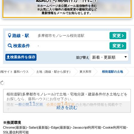
※ホームページ未公開メール送信物件を含む
※お気に入り物件の価格変更や建物完成など
最新情報をメールでお知らせします。
路線・駅
変更
多摩都市モノレール桜街道駅
検索条件
変更
-
検索条件を保存
並び替え
情報サイト 藤和ハウス
土地（路線・駅から探す）
東大和市
桜街道駅の土地
桜街道駅(多摩都市モノレール)で土地・宅地分譲・建築条件付き土地などを
お探しなら、藤和ハウスにお任せ下さい。
11
14
現在
一般公開
区画
、
会員公開
区画
の土地の物件情報を掲載中で
続きを読む
す。
藤和ハウスは地域密着・創業51年、これまでの膨大なお取引により、桜街
道駅(多摩都市モノレール)の新規物件情報や、未公開不動産物件情報も沢山
※推奨環境
ございます。藤和ハウスで理想の土地・マイホームを見つけませんか？
Chrome(最新版)･Safari(最新版)･Edge(最新版)･Javascript利用可能･Cookie利用可能･
SSL通信利用可能