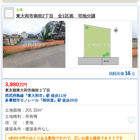
土地
東大和市南街2丁目 全1区画 宅地分譲
16
掲載画像
点
3,980
万円
東京都東大和市南街２丁目
西武拝島線『東大和市』駅 徒歩11分
多摩都市モノレール『桜街道』駅 徒歩20分
土地面積
201.32m²
土地権利
所有権
現 況
更地
建築条件
建築条件なし
●約60.9坪のゆとりある敷地ですので、広いお庭も確保できそうです