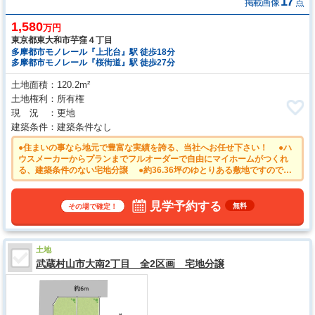
17
掲載画像
点
1,580
万円
東京都東大和市芋窪４丁目
多摩都市モノレール『上北台』駅 徒歩18分
多摩都市モノレール『桜街道』駅 徒歩27分
土地面積
120.2m²
土地権利
所有権
現 況
更地
建築条件
建築条件なし
●住まいの事なら地元で豊富な実績を誇る、当社へお任せ下さい！ ●ハ
ウスメーカーからプランまでフルオーダーで自由にマイホームがつくれ
る、建築条件のない宅地分譲 ●約36.36坪のゆとりある敷地ですので、
広いお庭も確保できそうですね。
見学予約する
無料
その場で確定！
土地
武蔵村山市大南2丁目 全2区画 宅地分譲