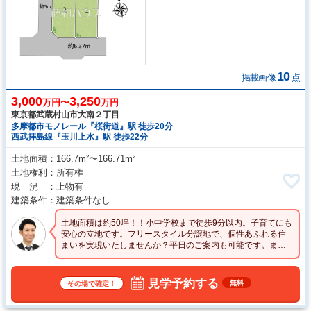
10
掲載画像
点
3,000
3,250
万円〜
万円
東京都武蔵村山市大南２丁目
多摩都市モノレール『桜街道』駅 徒歩20分
西武拝島線『玉川上水』駅 徒歩22分
土地面積
166.7m²〜166.71m²
土地権利
所有権
現 況
上物有
建築条件
建築条件なし
土地面積は約50坪！！小中学校まで徒歩9分以内。子育てにも
安心の立地です。フリースタイル分譲地で、個性あふれる住
まいを実現いたしませんか？平日のご案内も可能です。まず
はお気軽にお問合せ下さいませ。
見学予約する
無料
その場で確定！