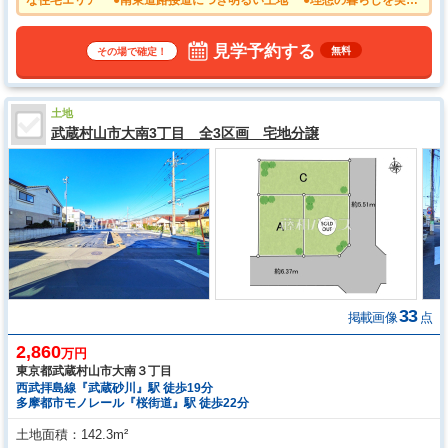
な住宅エリア ●南東道路接道につき明るい土地 ●理想の暮らしを実現
する為にはどんな間取りが良いか。 ●希望を叶える為に参考プランのご
用意も可能です。 ●物件の事、諸費用の事など、小さな疑問もお気軽に
ご連絡・ご相談下さい。
見学予約する
無料
その場で確定！
土地
武蔵村山市大南3丁目 全3区画 宅地分譲
33
掲載画像
点
2,860
万円
東京都武蔵村山市大南３丁目
西武拝島線『武蔵砂川』駅 徒歩19分
多摩都市モノレール『桜街道』駅 徒歩22分
土地面積
142.3m²