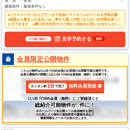
現 況
更地
建築条件
建築条件なし
●ハウスメーカーからプランまで自由にマイホームがつくれる宅地分譲
●道路から奥まった住まいは、車や人通りが気にならない住空間を保つこ
とができます ●夢の注文住宅だけど何から決めれば良いか分からない時
は、お気軽にご相談ください！ ●当社オリジナルの注文住宅建築システ
ム「ハウス会」で、ご要望に適う最適な建築会社をご紹介可能です ●周
辺環境もご案内いたしますので、お気軽にお問い合わせください♪
見学予約する
無料
その場で確定！
会員限定公開物件
こちらの物件はCLUB TOWA会員のお客様のみ閲覧可能な物件です。
会員公開物件の閲覧にはCLUB TOWA会員登録（無料）が必要です。
1分
無料会員登録
カンタン約
で完了
CLUB TOWA会員（無料）にご登録頂くと、
総紹介可能物件が
件に！
※ホームページ未公開メール送信物件を含む
※お気に入り物件の価格変更や建物完成など
最新情報をメールでお知らせします。