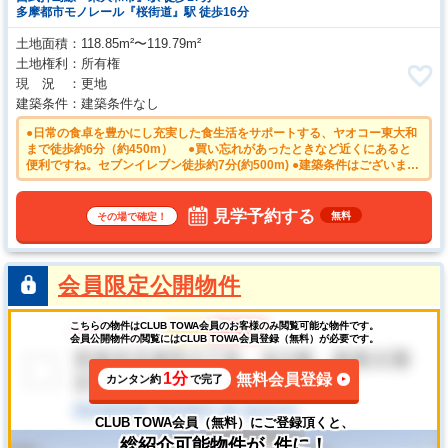
多摩都市モノレール『桜街道』駅 徒歩16分
土地面積
118.85m²〜119.79m²
土地権利
所有権
現 況
更地
建築条件
建築条件なし
●日常の食卓を豊かにし充実した食生活をサポートする、ヤオコー東大和
まで徒歩約6分（約450m） ●買い忘れがあったときなど近くにあると
便利ですね。セブンイレブン徒歩約7分(約500m) ●建築条件はございませ
んので、ライフスタイルに合わせた自由なマイホームづくりが可能で
す。 ●平日のご案内も可能です。まずはお気軽にお問合せ下さいま
せ。 ●住まいの事なら地元で豊富な実績を誇る、当社へお任せ下さ
見学予約する
無料
その場で確定！
い！
会員限定公開物件
こちらの物件はCLUB TOWA会員のお客様のみ閲覧可能な物件です。
会員公開物件の閲覧にはCLUB TOWA会員登録（無料）が必要です。
1分
無料会員登録
カンタン約
で完了
CLUB TOWA会員（無料）にご登録頂くと、
総紹介可能物件が
件に！