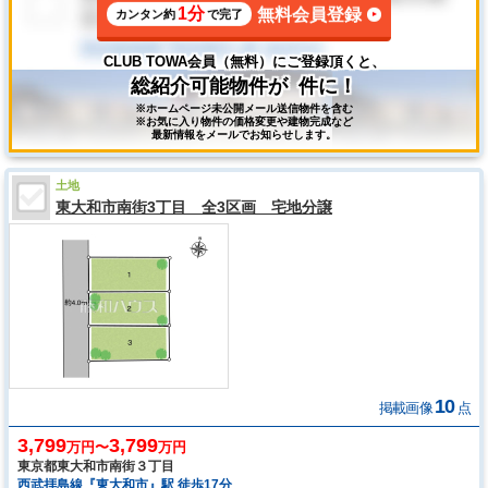
1分
無料会員登録
カンタン約
で完了
CLUB TOWA会員（無料）にご登録頂くと、
総紹介可能物件が
件に！
※ホームページ未公開メール送信物件を含む
※お気に入り物件の価格変更や建物完成など
最新情報をメールでお知らせします。
土地
東大和市南街3丁目 全3区画 宅地分譲
10
掲載画像
点
3,799
3,799
万円〜
万円
東京都東大和市南街３丁目
西武拝島線『東大和市』駅 徒歩17分