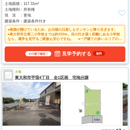
土地面積
117.31m²
土地権利
所有権
現 況
更地
建築条件
建築条件付き
●南側が開けているため、お日様の日差しもサンサンと降り注ぎます。
●東大和市立第二小学校までは約350m。目の行き届く距離にある小学校
なら、通学を見守るご家族も安心ですね。 ●一戸建ての多いエリアのた
め、静かで落ち着いた雰囲気の街並みです。 ●思い描いていた理想の家
を、この土地で実現させてみませんか？ ●平日のご案内も可能です。ま
ずはお気軽にお問合せ下さいませ。
見学予約する
無料
その場で確定！
土地
東大和市芋窪4丁目 全1区画 宅地分譲