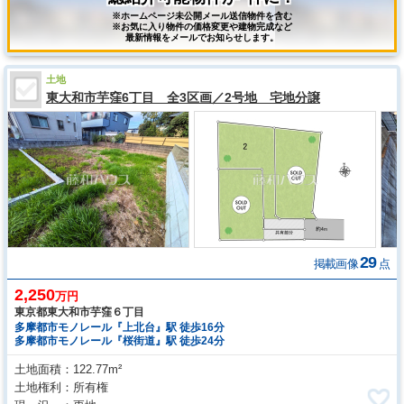
※ホームページ未公開メール送信物件を含む
※お気に入り物件の価格変更や建物完成など
最新情報をメールでお知らせします。
土地
東大和市芋窪6丁目 全3区画／2号地 宅地分譲
29
掲載画像
点
2,250
万円
東京都東大和市芋窪６丁目
多摩都市モノレール『上北台』駅 徒歩16分
多摩都市モノレール『桜街道』駅 徒歩24分
土地面積
122.77m²
土地権利
所有権