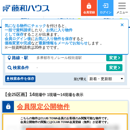
会員登録
ログイン
メニュー
前回の
お気に入りの
保存した
0
0
履歴で探す
物件を見る
条件で探す
×
気になる物件にチェック
を付けると、
一括で資料請求
したり、
お気に入り物件
として保存
することが出来ます。
桜街道駅の土地
会員ログイン後
に
お気に入り物件を保存
すると
価格変更や完成
など
最新情報をメールでお知らせ
11
14
します 。
【全25区画】
一般公開
区画
会員公開
区画
※一括資料請求は20件までです。
路線・駅
変更
多摩都市モノレール桜街道駅
検索条件
変更
-
検索条件を保存
並び替え
14
【全25区画】
現場中 1現場〜
14
現場を表示
会員限定公開物件
こちらの物件はCLUB TOWA会員のお客様のみ閲覧可能な物件です。
会員公開物件の閲覧にはCLUB TOWA会員登録（無料）が必要です。