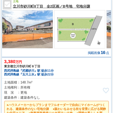
土地
立川市砂川町8丁目 全2区画／B号地 宅地分譲
16
掲載画像
点
3,380
万円
東京都立川市砂川町８丁目
西武拝島線『武蔵砂川』駅 徒歩11分
西武拝島線『玉川上水』駅 徒歩22分
土地面積
148.7m²
土地権利
所有権
現 況
更地
建築条件
建築条件なし
●ハウスメーカーからプランまでフルオーダーで自由にマイホームがつく
れる、建築条件のない宅地分譲 ●賑わいをみせる街を背景に広がる閑静