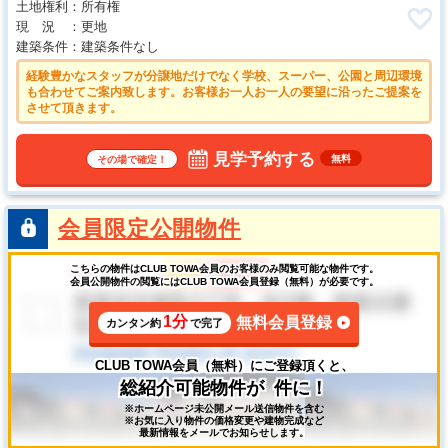
土地権利
所有権
現 況
更地
建築条件
建築条件なし
経験豊かなスタッフが分譲地だけでなく学校、スーパー、公園と周辺環境
も合わせてご案内致します。お客様お一人お一人の要望に沿ったご提案を
させて頂きます。
見学予約する
無料
その場で確定！
会員限定公開物件
こちらの物件はCLUB TOWA会員のお客様のみ閲覧可能な物件です。
会員公開物件の閲覧にはCLUB TOWA会員登録（無料）が必要です。
1分
無料会員登録
カンタン約
で完了
CLUB TOWA会員（無料）にご登録頂くと、
総紹介可能物件が
件に！
※ホームページ未公開メール送信物件を含む
※お気に入り物件の価格変更や建物完成など
最新情報をメールでお知らせします。