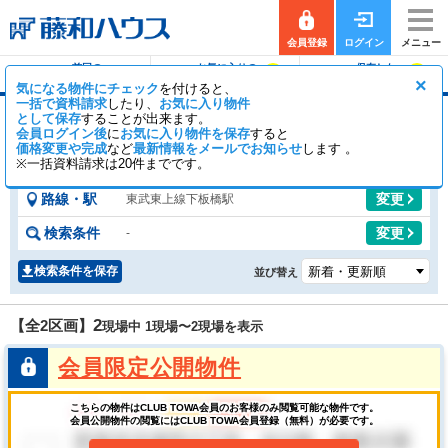
会員登録
ログイン
メニュー
前回の
お気に入りの
保存した
0
0
履歴で探す
物件を見る
条件で探す
×
気になる物件にチェック
を付けると、
一括で資料請求
したり、
お気に入り物件
として保存
することが出来ます。
下板橋駅の土地
会員ログイン後
に
お気に入り物件を保存
すると
価格変更や完成
など
最新情報をメールでお知らせ
0
2
します 。
【全2区画】
一般公開
区画
会員公開
区画
※一括資料請求は20件までです。
路線・駅
変更
東武東上線下板橋駅
検索条件
変更
-
検索条件を保存
並び替え
2
【全2区画】
現場中 1現場〜
2
現場を表示
会員限定公開物件
こちらの物件はCLUB TOWA会員のお客様のみ閲覧可能な物件です。
会員公開物件の閲覧にはCLUB TOWA会員登録（無料）が必要です。