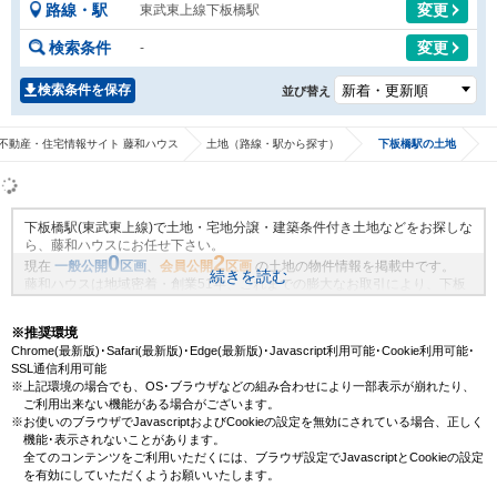
路線・駅
変更
東武東上線下板橋駅
検索条件
変更
-
検索条件を保存
並び替え
不動産・住宅情報サイト 藤和ハウス
土地（路線・駅から探す）
下板橋駅の土地
下板橋駅(東武東上線)で土地・宅地分譲・建築条件付き土地などをお探しな
ら、藤和ハウスにお任せ下さい。
0
2
現在
一般公開
区画
、
会員公開
区画
の土地の物件情報を掲載中です。
続きを読む
藤和ハウスは地域密着・創業51年、これまでの膨大なお取引により、下板
橋駅(東武東上線)の新規物件情報や、未公開不動産物件情報も沢山ございま
す。藤和ハウスで理想の土地・マイホームを見つけませんか？
※推奨環境
Chrome(最新版)･Safari(最新版)･Edge(最新版)･Javascript利用可能･Cookie利用可能･
SSL通信利用可能
※上記環境の場合でも、OS･ブラウザなどの組み合わせにより一部表示が崩れたり、
ご利用出来ない機能がある場合がございます。
※お使いのブラウザでJavascriptおよびCookieの設定を無効にされている場合、正しく
機能･表示されないことがあります。
全てのコンテンツをご利用いただくには、ブラウザ設定でJavascriptとCookieの設定
を有効にしていただくようお願いいたします。