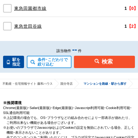
東急田園都市線
1
【0】
東急世田谷線
1
【2】
--
該当物件
件
駅を
条件･こだわりで
検索
指定
絞り込む
不動産・住宅情報サイト 藤和ハウス
国分寺店
マンションを路線・駅から探す
※推奨環境
Chrome(最新版)･Safari(最新版)･Edge(最新版)･Javascript利用可能･Cookie利用可能･
SSL通信利用可能
※上記環境の場合でも、OS･ブラウザなどの組み合わせにより一部表示が崩れたり、
ご利用出来ない機能がある場合がございます。
※お使いのブラウザでJavascriptおよびCookieの設定を無効にされている場合、正しく
機能･表示されないことがあります。
全てのコンテンツをご利用いただくには、ブラウザ設定でJavascriptとCookieの設定