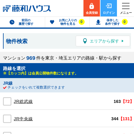
会員登録
ログイン
メニュー
前回の
お気に入りの
保存した
0
0
履歴で探す
物件を見る
条件で探す
物件検索
エリアから探す
9
6
9
マンション
件を東京・埼玉エリアの路線・駅から探す
路線を選択
※【カッコ内】は会員公開物件数になります。
JR線
チェックをいれて複数選択できます
JR総武線
163
【72】
JR中央線
344
【131】