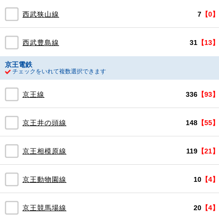
西武狭山線
7
【0】
西武豊島線
31
【13】
京王電鉄
チェックをいれて複数選択できます
京王線
336
【93】
京王井の頭線
148
【55】
京王相模原線
119
【21】
京王動物園線
10
【4】
京王競馬場線
20
【4】