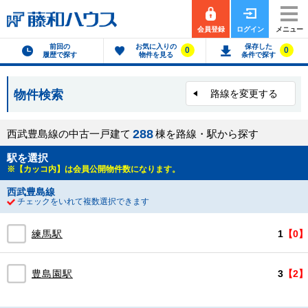
会員登録
ログイン
メニュー
前回の
お気に入りの
保存した
0
0
履歴で探す
物件を見る
条件で探す
物件検索
路線を変更する
2
8
8
西武豊島線の中古一戸建て
棟を路線・駅から探す
駅を選択
※【カッコ内】は会員公開物件数になります。
西武豊島線
チェックをいれて複数選択できます
練馬駅
1
【0】
豊島園駅
3
【2】