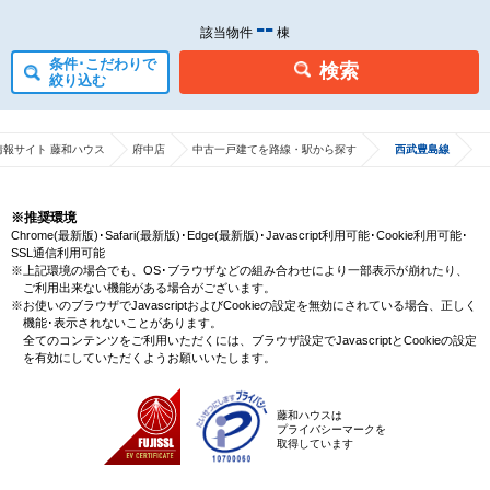
-
-
該当物件
棟
条件･こだわりで
検索
絞り込む
情報サイト 藤和ハウス
府中店
中古一戸建てを路線・駅から探す
西武豊島線
※推奨環境
Chrome(最新版)･Safari(最新版)･Edge(最新版)･Javascript利用可能･Cookie利用可能･
SSL通信利用可能
※上記環境の場合でも、OS･ブラウザなどの組み合わせにより一部表示が崩れたり、
ご利用出来ない機能がある場合がございます。
※お使いのブラウザでJavascriptおよびCookieの設定を無効にされている場合、正しく
機能･表示されないことがあります。
全てのコンテンツをご利用いただくには、ブラウザ設定でJavascriptとCookieの設定
を有効にしていただくようお願いいたします。
藤和ハウスは
プライバシーマークを
取得しています