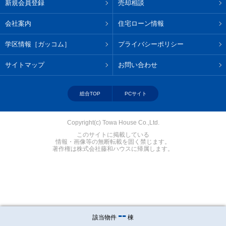
新規会員登録
売却相談
会社案内
住宅ローン情報
学区情報［ガッコム］
プライバシーポリシー
サイトマップ
お問い合わせ
総合TOP
PCサイト
Copyright(c) Towa House Co.,Ltd.
このサイトに掲載している
情報・画像等の無断転載を固く禁じます。
著作権は株式会社藤和ハウスに帰属します。
-
-
該当物件
棟