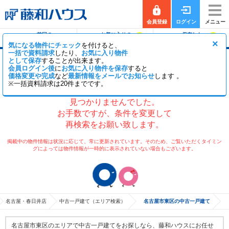
会員登録
ログイン
メニュー
前回の
お気に入りの
保存した
0
0
履歴で探す
物件を見る
条件で探す
×
気になる物件にチェック
を付けると、
一括で資料請求
したり、
お気に入り物件
として保存
することが出来ます。
名古屋市東区の中古一戸建て
会員ログイン後
に
お気に入り物件を保存
すると
価格変更や完成
など
最新情報をメールでお知らせ
します 。
※一括資料請求は20件までです。
現在、検索条件に該当する物件が
見つかりませんでした。
お手数ですが、条件を変更して
再検索をお願い致します。
掲載中の物件情報は状況に応じて、常に更新されています。そのため、ご覧いただくタイミン
グによっては物件情報が一時的に表示されていない場合もございます。
名古屋・春日井店
中古一戸建て（エリア検索）
名古屋市東区の中古一戸建て
名古屋市東区のエリアで中古一戸建てをお探しなら、藤和ハウスにお任せ