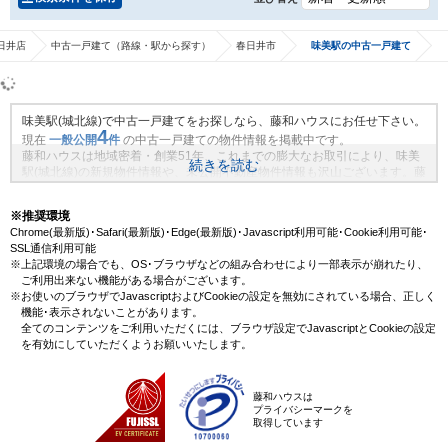
日井店
中古一戸建て（路線・駅から探す）
春日井市
味美駅の中古一戸建て
味美駅(城北線)で中古一戸建てをお探しなら、藤和ハウスにお任せ下さい。
4
現在
一般公開
件
の中古一戸建ての物件情報を掲載中です。
藤和ハウスは地域密着・創業51年、これまでの膨大なお取引により、味美
続きを読む
駅(城北線)の新規物件情報や、未公開不動産物件情報も沢山ございます。藤
和ハウスで理想の中古一戸建て・マイホームを見つけませんか？
※推奨環境
Chrome(最新版)･Safari(最新版)･Edge(最新版)･Javascript利用可能･Cookie利用可能･
SSL通信利用可能
※上記環境の場合でも、OS･ブラウザなどの組み合わせにより一部表示が崩れたり、
ご利用出来ない機能がある場合がございます。
※お使いのブラウザでJavascriptおよびCookieの設定を無効にされている場合、正しく
機能･表示されないことがあります。
全てのコンテンツをご利用いただくには、ブラウザ設定でJavascriptとCookieの設定
を有効にしていただくようお願いいたします。
藤和ハウスは
プライバシーマークを
取得しています