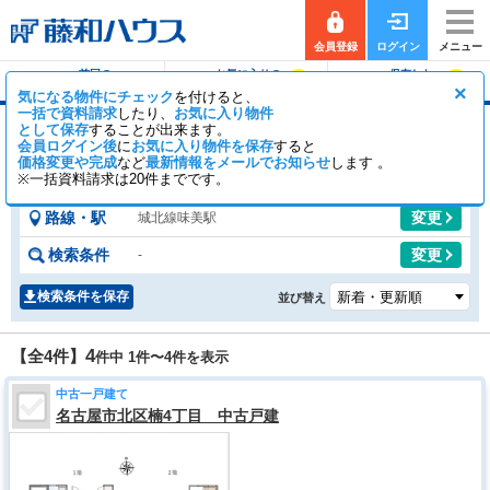
会員登録
ログイン
メニュー
前回の
お気に入りの
保存した
0
0
履歴で探す
物件を見る
条件で探す
×
気になる物件にチェック
を付けると、
一括で資料請求
したり、
お気に入り物件
として保存
することが出来ます。
味美駅の中古一戸建て
会員ログイン後
に
お気に入り物件を保存
すると
価格変更や完成
など
4
最新情報をメールでお知らせ
0
します 。
【全4件】
一般公開
件
会員公開
件
※一括資料請求は20件までです。
路線・駅
変更
城北線味美駅
検索条件
変更
-
検索条件を保存
並び替え
4
【全4件】
件中 1件〜
4
件を表示
中古一戸建て
名古屋市北区楠4丁目 中古戸建