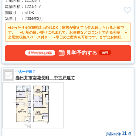
土地面積
121.09m²
建物面積
122.54m²
間取り
5LDK
築年月
2004年3月
●ゆったり全室6帖以上の5LDK！家族が増えても住み続けられるお家で
す。 ●い草の良い香りに包まれて、お昼寝などゴロンとできる和室 ●
全居室収納スペース付き ●平日のご案内も可能です。まずはお気軽に
お問合せ下さいませ。 ●物件の事、諸費用の事など、小さな疑問もお気
軽にご連絡・ご相談下さい。
見学予約する
無料
直近の日程を確認
中古一戸建て
春日井市南花長町 中古戸建て
11
掲載画像
点