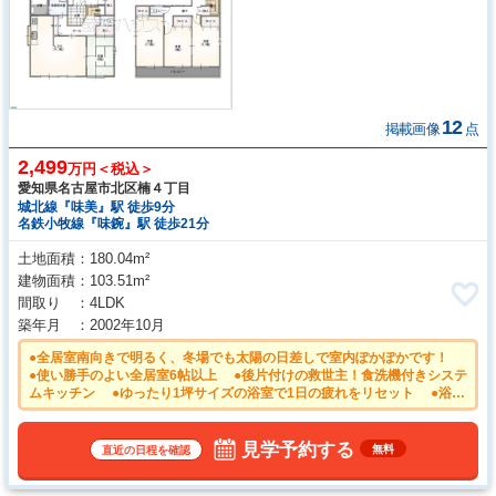
12
掲載画像
点
2,499
万円＜税込＞
愛知県名古屋市北区楠４丁目
城北線『味美』駅 徒歩9分
名鉄小牧線『味鋺』駅 徒歩21分
土地面積
180.04m²
建物面積
103.51m²
間取り
4LDK
築年月
2002年10月
●全居室南向きで明るく、冬場でも太陽の日差しで室内ぽかぽかです！
●使い勝手のよい全居室6帖以上 ●後片付けの救世主！食洗機付きシステ
ムキッチン ●ゆったり1坪サイズの浴室で1日の疲れをリセット ●浴室
換気乾燥機は梅雨の時期等、なかなか乾かない洗濯物を干すのに役立ちま
す！ ●平日のご案内も可能です。まずはお気軽にお問合せ下さいま
せ。
見学予約する
無料
直近の日程を確認