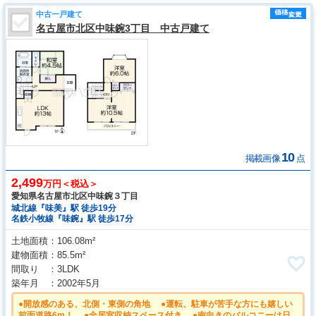
中古一戸建て
名古屋市北区中味鋺3丁目 中古戸建て
10
掲載画像
点
2,499
万円＜税込＞
愛知県名古屋市北区中味鋺３丁目
城北線『味美』駅 徒歩19分
名鉄小牧線『味鋺』駅 徒歩17分
土地面積
106.08m²
建物面積
85.5m²
間取り
3LDK
築年月
2002年5月
●開放感のある、北側・東側の角地 ●運転、駐車が苦手な方にも嬉しい
前面道路6m！ ●全居室収納スペース付き ●南向きのバルコニーは日