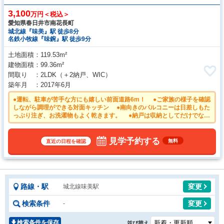
3,100
万円＜税込＞
愛知県春日井市南花長町
城北線『味美』駅 徒歩8分
名鉄小牧線『味鋺』駅 徒歩9分
土地面積
119.53m²
建物面積
99.36m²
間取り
2LDK
（＋2納戸、WIC）
築年月
2017年6月
●運転、駐車が苦手な方にも嬉しい前面道路6m！ ●ご家族の様子を確認
しながら調理ができる対面キッチン ●南向きのバルコニーは日差しもた
っぷり注ぎ、お洗濯物もよく乾きます。 ●納戸は収納としてだけでなく
テレワークにも活用できます。クローズドな空間だから仕事にも集中でき
ますね！ ●ウォークインクローゼットは、お洋服等がたくさん収納でき
て便利です。 ●2026年7月室内クリーニング済み
見学予約する
無料
直近の日程を確認
路線・駅
変更
城北線味美駅
検索条件
変更
-
検索条件を保存
並び替え