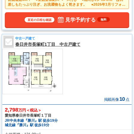
差しもたっぷり注ぎ、お洗濯物もよく乾きます。 ●2026年3月リフォー
ム完了済み キッチン／トイレ／洗面／クロス張替え 他
見学予約する
無料
直近の日程を確認
中古一戸建て
春日井市長塚町1丁目 中古戸建て
10
掲載画像
点
2,798
万円＜税込＞
愛知県春日井市長塚町１丁目
JR中央本線『勝川』駅 徒歩19分
城北線『勝川』駅 徒歩19分