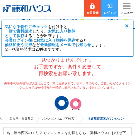
会員登録
ログイン
メニュー
前回の
お気に入りの
保存した
0
0
履歴で探す
物件を見る
条件で探す
×
気になる物件にチェック
を付けると、
一括で資料請求
したり、
お気に入り物件
として保存
することが出来ます。
名古屋市西区のマンション
会員ログイン後
に
お気に入り物件を保存
すると
価格変更や完成
など
最新情報をメールでお知らせ
します 。
※一括資料請求は20件までです。
現在、検索条件に該当する物件が
見つかりませんでした。
お手数ですが、条件を変更して
再検索をお願い致します。
掲載中の物件情報は状況に応じて、常に更新されています。そのため、ご覧いただくタイミン
グによっては物件情報が一時的に表示されていない場合もございます。
ス
名古屋・春日井店
マンション（エリア検索）
名古屋市西区のマンション
名古屋市西区のエリアでマンションをお探しなら、藤和ハウスにお任せ下