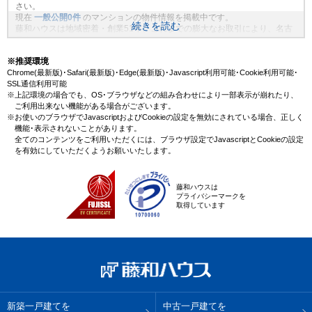
さい。
現在
一般公開
0
件
のマンションの物件情報を掲載中です。
続きを読む
藤和ハウスは地域密着・創業51年、これまでの膨大なお取引により、名古
屋市西区のエリアの新規物件情報や、未公開不動産物件情報も沢山ござい
ます。藤和ハウスで理想のマンション・マイホームを見つけませんか？
※推奨環境
Chrome(最新版)･Safari(最新版)･Edge(最新版)･Javascript利用可能･Cookie利用可能･
SSL通信利用可能
※上記環境の場合でも、OS･ブラウザなどの組み合わせにより一部表示が崩れたり、
ご利用出来ない機能がある場合がございます。
※お使いのブラウザでJavascriptおよびCookieの設定を無効にされている場合、正しく
機能･表示されないことがあります。
全てのコンテンツをご利用いただくには、ブラウザ設定でJavascriptとCookieの設定
を有効にしていただくようお願いいたします。
藤和ハウスは
プライバシーマークを
取得しています
新築一戸建てを
中古一戸建てを