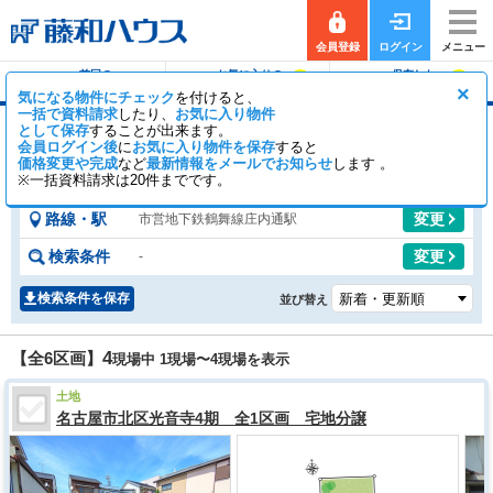
会員登録
ログイン
メニュー
前回の
お気に入りの
保存した
0
0
履歴で探す
物件を見る
条件で探す
×
気になる物件にチェック
を付けると、
一括で資料請求
したり、
お気に入り物件
として保存
することが出来ます。
庄内通駅の土地
会員ログイン後
に
お気に入り物件を保存
すると
価格変更や完成
など
最新情報をメールでお知らせ
3
3
します 。
【全6区画】
一般公開
区画
会員公開
区画
※一括資料請求は20件までです。
路線・駅
変更
市営地下鉄鶴舞線庄内通駅
検索条件
変更
-
検索条件を保存
並び替え
4
【全6区画】
現場中 1現場〜
4
現場を表示
土地
名古屋市北区光音寺4期 全1区画 宅地分譲