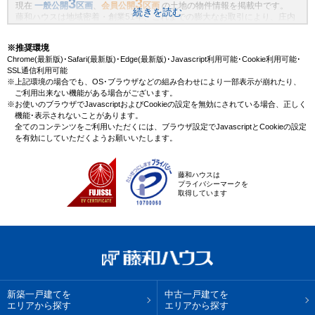
3
3
現在
一般公開
区画
、
会員公開
区画
の土地の物件情報を掲載中です。
続きを読む
藤和ハウスは地域密着・創業51年、これまでの膨大なお取引により、庄内
通駅(市営地下鉄鶴舞線)の新規物件情報や、未公開不動産物件情報も沢山ご
ざいます。藤和ハウスで理想の土地・マイホームを見つけませんか？
※推奨環境
Chrome(最新版)･Safari(最新版)･Edge(最新版)･Javascript利用可能･Cookie利用可能･
SSL通信利用可能
※上記環境の場合でも、OS･ブラウザなどの組み合わせにより一部表示が崩れたり、
ご利用出来ない機能がある場合がございます。
※お使いのブラウザでJavascriptおよびCookieの設定を無効にされている場合、正しく
機能･表示されないことがあります。
全てのコンテンツをご利用いただくには、ブラウザ設定でJavascriptとCookieの設定
を有効にしていただくようお願いいたします。
藤和ハウスは
プライバシーマークを
取得しています
新築一戸建てを
中古一戸建てを
エリアから探す
エリアから探す