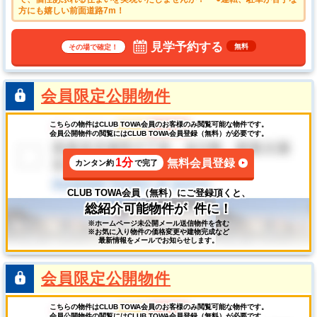
方にも嬉しい前面道路7m！
見学予約する
無料
その場で確定！
会員限定公開物件
こちらの物件はCLUB TOWA会員のお客様のみ閲覧可能な物件です。
会員公開物件の閲覧にはCLUB TOWA会員登録（無料）が必要です。
1分
無料会員登録
カンタン約
で完了
CLUB TOWA会員（無料）にご登録頂くと、
総紹介可能物件が
件に！
※ホームページ未公開メール送信物件を含む
※お気に入り物件の価格変更や建物完成など
最新情報をメールでお知らせします。
会員限定公開物件
こちらの物件はCLUB TOWA会員のお客様のみ閲覧可能な物件です。
会員公開物件の閲覧にはCLUB TOWA会員登録（無料）が必要です。