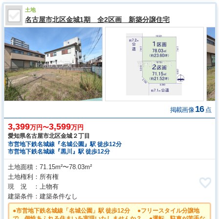
土地
名古屋市北区金城1期 全2区画 新築分譲住宅
16
掲載画像
点
3,399
3,599
万円〜
万円
愛知県名古屋市北区金城２丁目
市営地下鉄名城線『名城公園』駅 徒歩12分
市営地下鉄名城線『黒川』駅 徒歩12分
土地面積
71.15m²〜78.03m²
土地権利
所有権
現 況
上物有
建築条件
建築条件なし
●市営地下鉄名城線「名城公園」駅 徒歩12分 ●フリースタイル分譲地
で、個性あふれる住まいを実現いたしませんか？ ●運転、駐車が苦手な