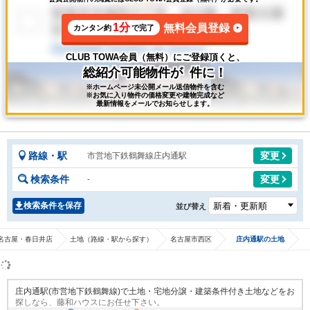
1分
無料会員登録
カンタン約
で完了
CLUB TOWA会員（無料）にご登録頂くと、
総紹介可能物件が
件に！
※ホームページ未公開メール送信物件を含む
※お気に入り物件の価格変更や建物完成など
最新情報をメールでお知らせします。
路線・駅
変更
市営地下鉄鶴舞線庄内通駅
検索条件
変更
-
検索条件を保存
並び替え
名古屋・春日井店
土地（路線・駅から探す）
名古屋市西区
庄内通駅の土地
庄内通駅(市営地下鉄鶴舞線)で土地・宅地分譲・建築条件付き土地などをお
探しなら、藤和ハウスにお任せ下さい。