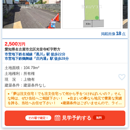
18
掲載画像
点
2,500
万円
愛知県名古屋市北区光音寺町字野方
市営地下鉄名城線『黒川』駅 徒歩22分
市営地下鉄鶴舞線『庄内通』駅 徒歩28分
土地面積
104.79m²
土地権利
所有権
現 況
上物有
建築条件
建築条件なし
●「夢は注文住宅！でも注文住宅って何から手をつければいいの？」そん
な時は、ぜひ当社へご相談下さい！ ●住まいの事なら地元で豊富な実績
を誇る、当社へお任せ下さい！ ●建築条件はございませんので、ライフ
スタイルに合わせた自由なマイホームづくりが可能です。 ●住宅街のコ
ンビニは買い物だけでなくセーフティーステーションとしての役目もあ
り、生活する上で安心をもたらしてくれます。
見学予約する
無料
その場で確定！