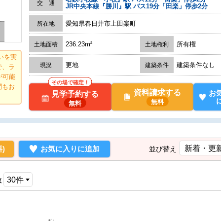
交 通
JR中央本線『勝川』駅 バス19分「田楽」停歩2分
愛知県春日井市上田楽町
所在地
236.23m²
所有権
土地面積
土地権利
いを実
更地
建築条件なし
現況
建築条件
で、ラ
が可能
その場で確定！
問もお
資料請求する
お
見学予約する
無料
無料
)
お気に入りに追加
並び替え
数