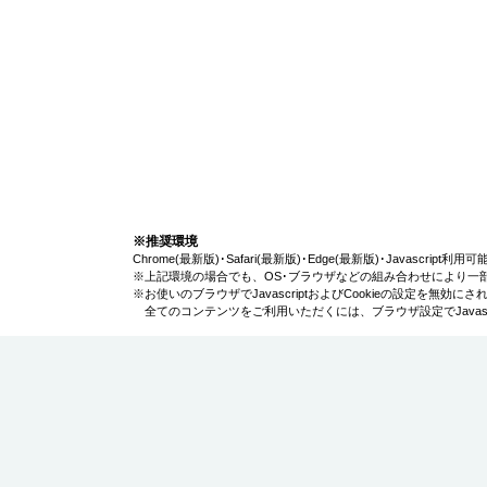
※推奨環境
Chrome(最新版)･Safari(最新版)･Edge(最新版)･Javascript
※上記環境の場合でも、OS･ブラウザなどの組み合わせにより一
※お使いのブラウザでJavascriptおよびCookieの設定を無
全てのコンテンツをご利用いただくには、ブラウザ設定でJavascr