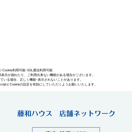
利用可能･Cookie利用可能･SSL通信利用可能
部表示が崩れたり、ご利用出来ない機能がある場合がございます。
効にされている場合、正しく機能･表示されないことがあります。
iptとCookieの設定を有効にしていただくようお願いいたします。