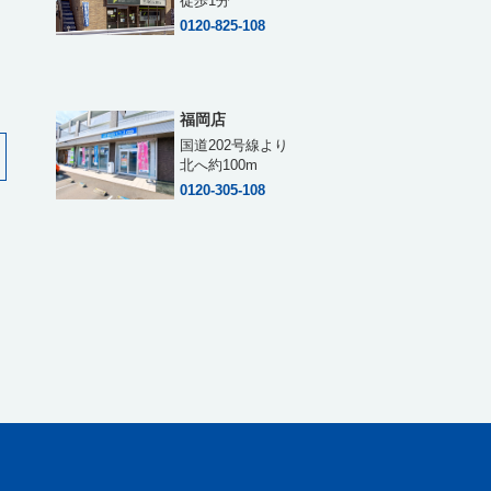
徒歩1分
0120-825-108
福岡店
国道202号線より
北へ約100m
0120-305-108