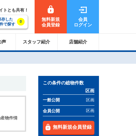
サイトとも共有！
無料新規
会員
保存した
0
件で探す
会員登録
ログイン
の声
スタッフ紹介
店舗紹介
この条件の総物件数
区画
区画
一般公開
区画
会員公開
動産物件情
無料新規会員登録