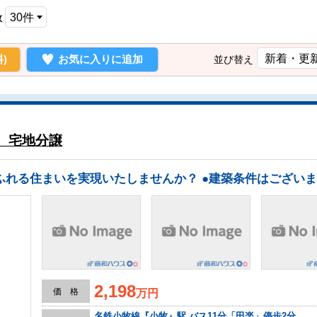
数
)
お気に入りに追加
並び替え
 宅地分譲
2,198
価 格
万円
名鉄小牧線『小牧』駅 バス11分「田楽」停歩2分