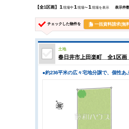
1
1
1
【全1区画】
表示件
現場中
現場〜
現場を表示
一括資料請求(無料
チェックした物件を
土地
春日井市上田楽町 全1区画