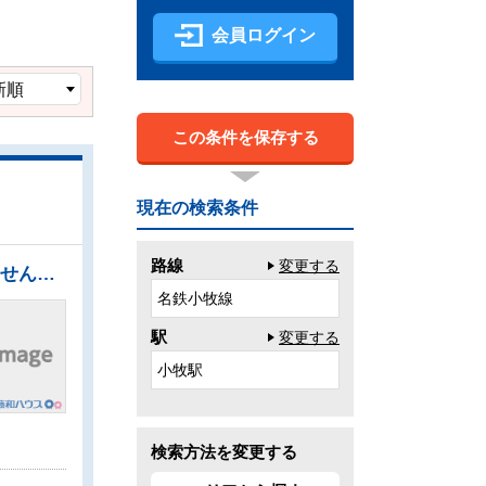
会員ログイン
この条件を保存する
現在の検索条件
路線
変更する
●約236平米の広々宅地分譲で、個性あふれる住まいを実現いたしませんか？ ●建築条件はございませんので、ライフスタイルに合わせた自由なマイホームづくりが可能です。 ●物件の事、諸費用の事など、小さな疑問もお気軽にご連絡・ご相談下さい。 ●平日のご案内も可能です。まずはお気軽にお問合せ下さいませ。
名鉄小牧線
駅
変更する
小牧駅
検索方法を変更する