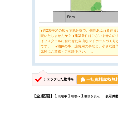
●約236平米の広々宅地分譲で、個性あふれる住ま
現いたしませんか？ ●建築条件はございませんの
イフスタイルに合わせた自由なマイホームづくり
です。 ●物件の事、諸費用の事など、小さな疑
気軽にご連絡・ご相談下さい。 …
一括資料請求(無料
チェックした物件を
1
1
1
【全1区画】
表示件
現場中
現場〜
現場を表示