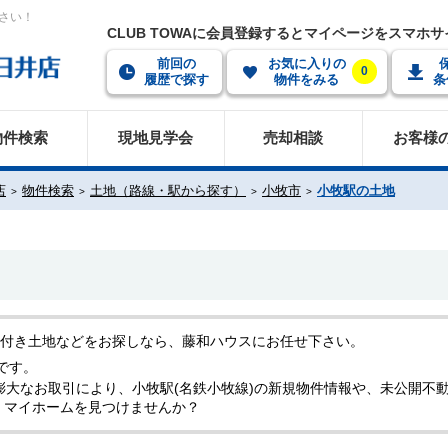
さい！
CLUB TOWAに会員登録するとマイページをスマホ
前回の
お気に入りの
0
履歴で探す
物件をみる
条
物件検索
現地見学会
売却相談
お客様
店
物件検索
土地（路線・駅から探す）
小牧市
小牧駅の土地
件付き土地などをお探しなら、藤和ハウスにお任せ下さい。
です。
膨大なお取引により、小牧駅(名鉄小牧線)の新規物件情報や、未公開不
・マイホームを見つけませんか？