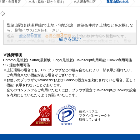
古屋・春日井店
土地（路線・駅から探す）
名古屋市守山区
瓢箪山駅の土地
瓢箪山駅(名鉄瀬戸線)で土地・宅地分譲・建築条件付き土地などをお探しな
ら、藤和ハウスにお任せ下さい。
6
3
現在
一般公開
区画
、
会員公開
区画
の土地の物件情報を掲載中です。
続きを読む
藤和ハウスは地域密着・創業51年、これまでの膨大なお取引により、瓢箪
山駅(名鉄瀬戸線)の新規物件情報や、未公開不動産物件情報も沢山ございま
す。藤和ハウスで理想の土地・マイホームを見つけませんか？
※推奨環境
Chrome(最新版)･Safari(最新版)･Edge(最新版)･Javascript利用可能･Cookie利用可能･
SSL通信利用可能
※上記環境の場合でも、OS･ブラウザなどの組み合わせにより一部表示が崩れたり、
ご利用出来ない機能がある場合がございます。
※お使いのブラウザでJavascriptおよびCookieの設定を無効にされている場合、正しく
機能･表示されないことがあります。
全てのコンテンツをご利用いただくには、ブラウザ設定でJavascriptとCookieの設定
を有効にしていただくようお願いいたします。
藤和ハウスは
プライバシーマークを
取得しています