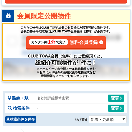
会員限定公開物件
こちらの物件はCLUB TOWA会員のお客様のみ閲覧可能な物件です。
会員公開物件の閲覧にはCLUB TOWA会員登録（無料）が必要です。
1分
無料会員登録
カンタン約
で完了
CLUB TOWA会員（無料）にご登録頂くと、
総紹介可能物件が
件に！
※ホームページ未公開メール送信物件を含む
※お気に入り物件の価格変更や建物完成など
最新情報をメールでお知らせします。
路線・駅
変更
名鉄瀬戸線瓢箪山駅
検索条件
変更
-
検索条件を保存
並び替え