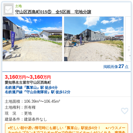
土地
守山区西島町015⑤ 全5区画 宅地分譲
27
掲載画像
点
3,160
3,160
万円〜
万円
愛知県名古屋市守山区西島町
名鉄瀬戸線『瓢箪山』駅 徒歩4分
名鉄瀬戸線『守山自衛隊前』駅 徒歩12分
土地面積
106.39m²〜106.45m²
土地権利
所有権
現 況
更地
建築条件
建築条件なし
●忙しい朝や遅い帰宅時にも嬉しい「瓢箪山」駅徒歩4分！ ●ハウスメー
カーからプランまでフルオーダーで自由にマイホームがつくれる、建築条