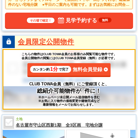
件のない宅地分譲 ●平日のご案内も可能です。まずはお気軽にお問合せ
下さいませ。
見学予約する
無料
その場で確定！
会員限定公開物件
こちらの物件はCLUB TOWA会員のお客様のみ閲覧可能な物件です。
会員公開物件の閲覧にはCLUB TOWA会員登録（無料）が必要です。
1分
無料会員登録
カンタン約
で完了
CLUB TOWA会員（無料）にご登録頂くと、
総紹介可能物件が
件に！
※ホームページ未公開メール送信物件を含む
※お気に入り物件の価格変更や建物完成など
最新情報をメールでお知らせします。
土地
名古屋市守山区西新1期 全3区画 宅地分譲