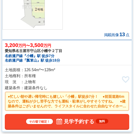
13
掲載画像
点
3,200
3,500
万円〜
万円
愛知県名古屋市守山区小幡中２丁目
名鉄瀬戸線『小幡』駅 徒歩7分
名鉄瀬戸線『瓢箪山』駅 徒歩18分
土地面積
126.54m²〜128m²
土地権利
所有権
現 況
上物有
建築条件
建築条件なし
●忙しい朝や遅い帰宅時にも嬉しい「小幡」駅徒歩7分！ ●前面道路6m
なので、運転が少し苦手な方でも運転・駐車がしやすそうですね。 ●建
築条件はございませんので、ライフスタイルに合わせた自由なマイホーム
づくりが可能です。
見学予約する
無料
その場で確定！