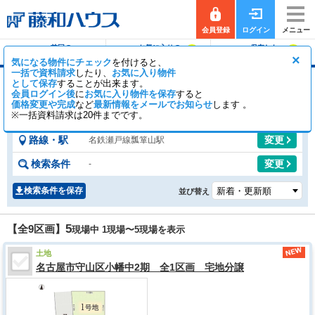
会員登録
ログイン
メニュー
前回の
お気に入りの
保存した
0
0
履歴で探す
物件を見る
条件で探す
×
気になる物件にチェック
を付けると、
一括で資料請求
したり、
お気に入り物件
として保存
することが出来ます。
瓢箪山駅の土地
会員ログイン後
に
お気に入り物件を保存
すると
価格変更や完成
など
最新情報をメールでお知らせ
6
3
します 。
【全9区画】
一般公開
区画
会員公開
区画
※一括資料請求は20件までです。
路線・駅
変更
名鉄瀬戸線瓢箪山駅
検索条件
変更
-
検索条件を保存
並び替え
5
【全9区画】
現場中 1現場〜
5
現場を表示
土地
名古屋市守山区小幡中2期 全1区画 宅地分譲