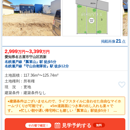
21
掲載画像
点
2,999
3,399
万円〜
万円
愛知県名古屋市守山区西新
名鉄瀬戸線『瓢箪山』駅 徒歩5分
名鉄瀬戸線『守山自衛隊前』駅 徒歩12分
土地面積
117.36m²〜125.74m²
土地権利
所有権
現 況
更地
建築条件
建築条件なし
●建築条件はございませんので、ライフスタイルに合わせた自由なマイホ
ームづくりが可能です。 ●5m道路面につき車の出し入れも楽々で
す。 ●忙しい朝や遅い帰宅時にも嬉しい「瓢箪山」駅徒歩5分！
●「夢は注文住宅！でも注文住宅って何から手をつければいいの？」そん
な時は、ぜひ当社へご相談下さい！
見学予約する
無料
その場で確定！