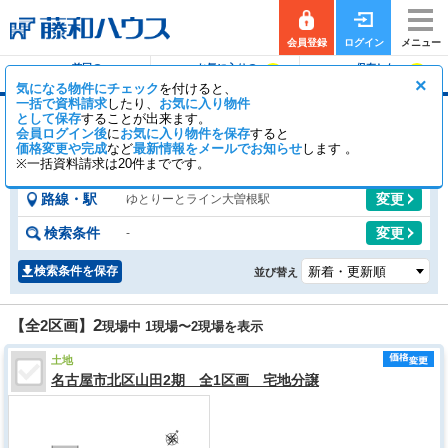
会員登録
ログイン
メニュー
前回の
お気に入りの
保存した
0
0
履歴で探す
物件を見る
条件で探す
×
気になる物件にチェック
を付けると、
一括で資料請求
したり、
お気に入り物件
として保存
することが出来ます。
大曽根駅の土地
会員ログイン後
に
お気に入り物件を保存
すると
価格変更や完成
など
最新情報をメールでお知らせ
1
1
します 。
【全2区画】
一般公開
区画
会員公開
区画
※一括資料請求は20件までです。
路線・駅
変更
ゆとりーとライン大曽根駅
検索条件
変更
-
検索条件を保存
並び替え
2
【全2区画】
現場中 1現場〜
2
現場を表示
土地
名古屋市北区山田2期 全1区画 宅地分譲