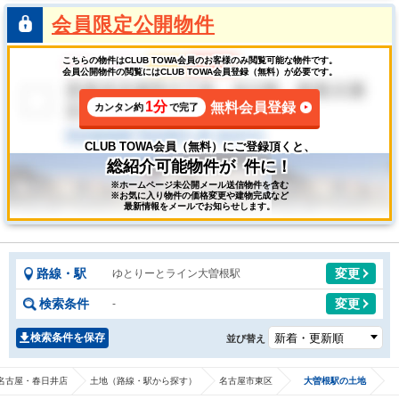
会員限定公開物件
こちらの物件はCLUB TOWA会員のお客様のみ閲覧可能な物件です。
会員公開物件の閲覧にはCLUB TOWA会員登録（無料）が必要です。
1分
無料会員登録
カンタン約
で完了
CLUB TOWA会員（無料）にご登録頂くと、
総紹介可能物件が
件に！
※ホームページ未公開メール送信物件を含む
※お気に入り物件の価格変更や建物完成など
最新情報をメールでお知らせします。
路線・駅
変更
ゆとりーとライン大曽根駅
検索条件
変更
-
検索条件を保存
並び替え
名古屋・春日井店
土地（路線・駅から探す）
名古屋市東区
大曽根駅の土地