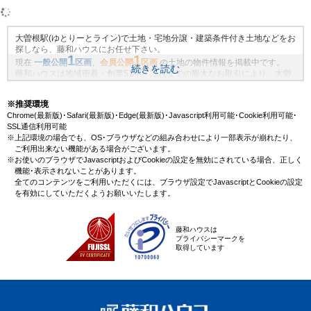
大曽根駅(ゆとりーとライン)で土地・宅地分譲・建築条件付き土地などをお
探しなら、藤和ハウスにお任せ下さい。
1
1
現在
一般公開
区画
、
会員公開
区画
の土地の物件情報を掲載中です。
続きを読む
藤和ハウスは地域密着・創業51年、これまでの膨大なお取引により、大曽
根駅(ゆとりーとライン)の新規物件情報や、未公開不動産物件情報も沢山ご
ざいます。藤和ハウスで理想の土地・マイホームを見つけませんか？
※推奨環境
Chrome(最新版)･Safari(最新版)･Edge(最新版)･Javascript利用可能･Cookie利用可能･
SSL通信利用可能
※上記環境の場合でも、OS･ブラウザなどの組み合わせにより一部表示が崩れたり、
ご利用出来ない機能がある場合がございます。
※お使いのブラウザでJavascriptおよびCookieの設定を無効にされている場合、正しく
機能･表示されないことがあります。
全てのコンテンツをご利用いただくには、ブラウザ設定でJavascriptとCookieの設定
を有効にしていただくようお願いいたします。
藤和ハウスは
プライバシーマークを
取得しています