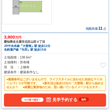
11
掲載画像
点
3,900
万円
愛知県名古屋市北区山田４丁目
JR中央本線『大曽根』駅 徒歩12分
名鉄瀬戸線『矢田』駅 徒歩15分
土地面積
138.6m²
土地権利
所有権
現 況
上物有
建築条件
建築条件なし
●建築条件はございませんので、ライフスタイルに合わせた自由なマイホ
ームづくりが可能です。 ●新生活は徒歩12分の「大曽根」駅から始めま
せんか？ ●綺麗な整形地のため、思い描いているイメージをカタチに
しやすい土地 ●理想をかなえる自由設計の土地！ぜひ皆様の「こんな家
に住みたい！」をお聞かせ下さい。 ●思い描いていた理想の家を、この
土地で実現させてみませんか？
見学予約する
無料
その場で確定！