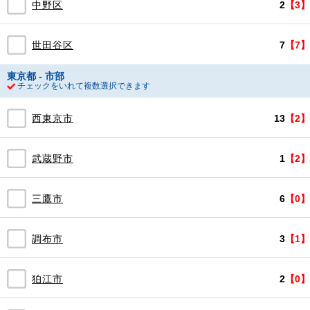
中野区
2
【3】
世田谷区
7
【7】
東京都 - 市部
チェックをいれて複数選択できます
西東京市
13
【2】
武蔵野市
1
【2】
三鷹市
6
【0】
調布市
3
【1】
狛江市
2
【0】