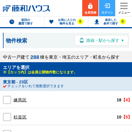
会員登録
ログイン
メニュー
前回の
お気に入りの
保存した
0
0
履歴で探す
物件を見る
条件で探す
物件検索
路線・駅から探す
2
8
8
中古一戸建て
棟を東京・埼玉のエリア・町名から探す
エリアを選択
※【カッコ内】は会員公開物件数になります。
東京都 - 23区
チェックをいれて複数選択できます
練馬区
18
【4】
杉並区
10
【5】