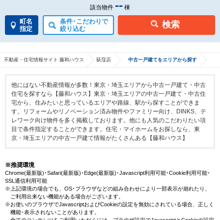
-
-
該当物件
棟
町名
条件･こだわりで
検索
指定
絞り込む
不動産・住宅情報サイト 藤和ハウス
荻窪店
中古一戸建てをエリアから探す
他にはない不動産情報が多数！東京・埼玉エリアから中古一戸建て・中古
住宅を探すなら【藤和ハウス】東京・埼玉エリアの中古一戸建て・中古住
宅から、住みたいと思っているエリアや路線、駅から探すことができま
す。リフォームやリノベーション済み物件やファミリー向け、DINKS、テ
レワーク向け物件を多く掲載しております。他にも人気のこだわりたい項
目で条件指定することができます。住宅・マイホームをお探しなら、東
京・埼玉エリアの中古一戸建て情報がたくさんある【藤和ハウス】
※推奨環境
Chrome(最新版)･Safari(最新版)･Edge(最新版)･Javascript利用可能･Cookie利用可能･
SSL通信利用可能
※上記環境の場合でも、OS･ブラウザなどの組み合わせにより一部表示が崩れたり、
ご利用出来ない機能がある場合がございます。
※お使いのブラウザでJavascriptおよびCookieの設定を無効にされている場合、正しく
機能･表示されないことがあります。