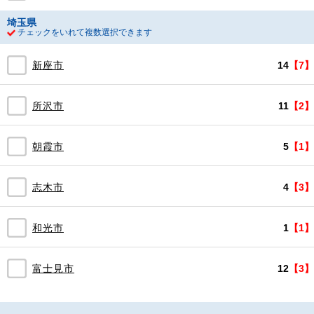
埼玉県
チェックをいれて複数選択できます
新座市
14
【7】
所沢市
11
【2】
朝霞市
5
【1】
志木市
4
【3】
和光市
1
【1】
富士見市
12
【3】