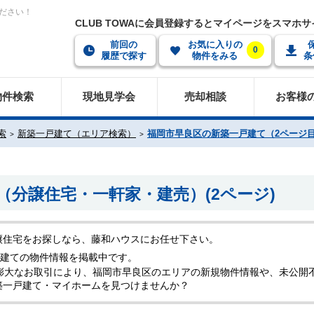
ださい！
CLUB TOWAに会員登録するとマイページをスマホ
前回の
お気に入りの
0
履歴で探す
物件をみる
条
物件検索
現地見学会
売却相談
お客様
索
新築一戸建て（エリア検索）
福岡市早良区の新築一戸建て（2ページ
分譲住宅・一軒家・建売）(2ページ)
譲住宅をお探しなら、藤和ハウスにお任せ下さい。
建ての物件情報を掲載中です。
膨大なお取引により、福岡市早良区のエリアの新規物件情報や、未公開
築一戸建て・マイホームを見つけませんか？