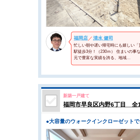
福岡店
清水 健司
／
忙しい朝や遅い帰宅時にも嬉しい「
駅徒歩3分！（230ｍ） 住まいの事
元で豊富な実績を誇る、地域…
新築一戸建て
福岡市早良区内野6丁目 全