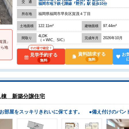
交 通
福岡市地下鉄七隈線『野芥』駅 徒歩10分
福岡県福岡市早良区賀茂４丁目
所在地
122.11m²
97.44m²
土地面積
建物面積
4LDK
2026年10月
間取り
完成年月
（＋WIC、SIC）
賀茂」
なら地
その場で確定！
資料請求する
お
見学予約する
無料
無料
1棟 新築分譲住宅