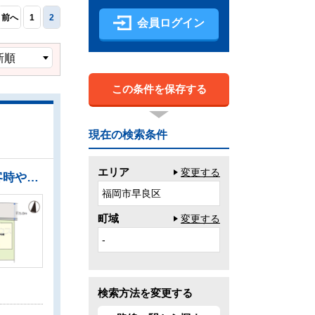
前へ
1
2
会員ログイン
この条件を保存する
現在の検索条件
エリア
変更する
●暮らしの質を高める住空間。ZEH水準の快適住宅 ●開放感のある、西側・北側の角地！ ●来客時や駐輪スペースとしても利用可能な並列カースペース2台可（車種による） ●収納力豊富なウォークインクローゼットで、バッグや小物類も片付きます ●浴室は換気・乾燥・暖房機付きで、入浴前も入浴後も快適です ●ビルトイン食洗機を標準完備し、家事時間が短縮できます
福岡市早良区
町域
変更する
-
検索方法を変更する