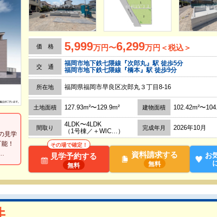
5,999
6,299
価 格
万円〜
万円＜税込＞
福岡市地下鉄七隈線『次郎丸』駅 徒歩5分
交 通
福岡市地下鉄七隈線『橋本』駅 徒歩9分
福岡県福岡市早良区次郎丸３丁目8-16
所在地
127.93m²〜129.9m²
102.42m²〜104
土地面積
建物面積
4LDK〜4LDK
2026年10月
間取り
完成年月
（1号棟／＋WIC…）
の見学
可能！
その場で確定！
…
資料請求する
お
見学予約する
無料
無料
件