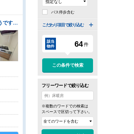
バス停歩含む
●対面式のカウンターキッチンは、いつでもご家族を感じられる空間作りの重要ポイントになりそうです。 ●隙間のないなめらかな人造大理石の一体型システムキッチン ●奥行のあるウォークインクローゼットでたっぷり収納できます！ ●キッチンにはエコと家事時間短縮、一石二鳥の食洗機付です。 ●平日のご案内も可能です。まずはお気軽にお問合せ下さいませ。
こだわり項目で絞り込む
該当
6
4
件
物件
この条件で検索
フリーワードで絞り込む
※複数のワードでの検索は
スペースで区切って下さい。