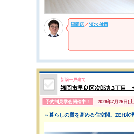
福岡店
清水 健司
／
新築一戸建て
福岡市早良区次郎丸3丁目 
予約制見学会開催中！
2026年7月25日(土)