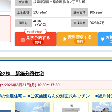
福岡県福岡市早良区脇山２丁目6-15
所在地
133.94m²
105.99m²
土地面積
建物面積
4LDK
2026年7月
間取り
完成年月
（+WIC）
その場で確定！
資料請求する
お
見学予約する
無料
無料
全2棟 新築分譲住宅
〜2026年8月31日(月) 10:30〜17:30