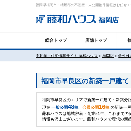
福岡県福岡市・糟屋郡の不動産・未公開物件情報はお任せく
総合トップ
店舗トップ
不動産・住宅情報サイト 藤和ハウス
福岡店
物件検
福岡市早良区の新築一戸建て（
福岡市早良区のエリアで新築一戸建て・新築分
48
16
現在
一般公開
棟
、
会員公開
棟
の新築一戸
藤和ハウスは地域密着・創業51年、これまでの
情報も沢山ございます。藤和ハウスで理想の新