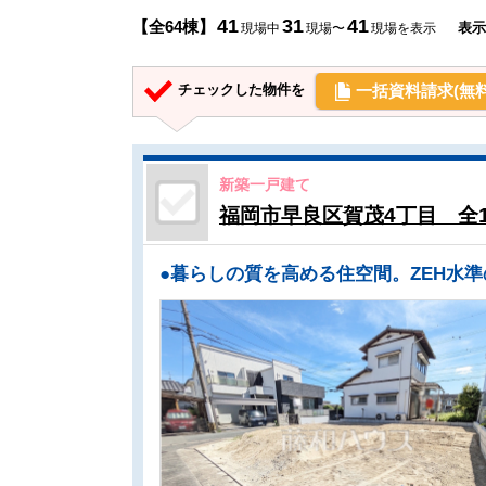
41
31
41
【全64棟】
表示
現場中
現場〜
現場を表示
一括資料請求(無料
チェックした物件を
新築一戸建て
福岡市早良区賀茂4丁目 全