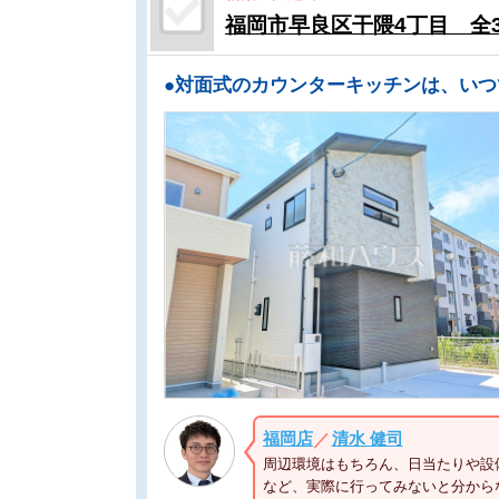
福岡市早良区干隈4丁目 全
福岡店
清水 健司
／
周辺環境はもちろん、日当たりや設
など、実際に行ってみないと分から