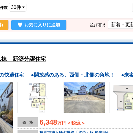
件数
)
お気に入りに追加
並び替え
1棟 新築分譲住宅
6,348
価 格
万円＜税込＞
福岡市地下鉄七隈線『賀茂』駅 徒歩3分