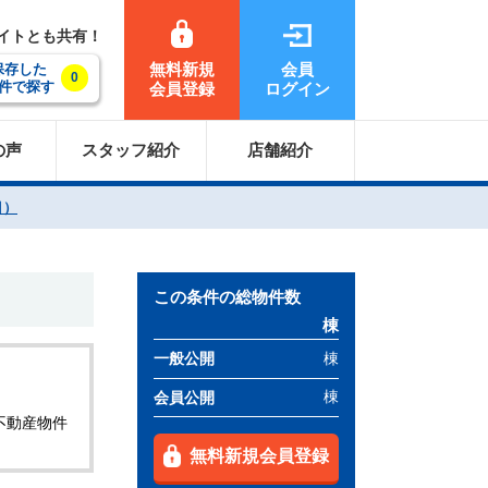
サイトとも共有！
無料新規
会員
保存した
0
件で探す
会員登録
ログイン
の声
スタッフ紹介
店舗紹介
目）
この条件の総物件数
棟
棟
一般公開
棟
会員公開
不動産物件
無料新規会員登録