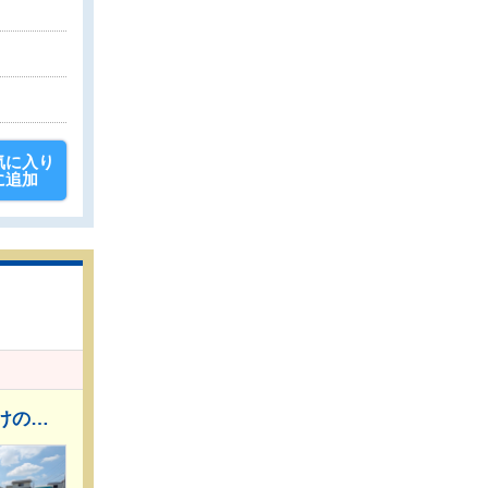
気に入り
に追加
～暮らしの質を高める住空間。ZEH水準の快適住宅～ ■ご家族団らんの対面式キッチン ■後片付けの救世主！ 食洗機付きシステムキッチン ■ウォークインクローゼットは、お洋服等がたくさん収納できて便利です。 ■福岡市地下鉄七隈線『次郎丸』駅 徒歩5分 ■福岡市地下鉄七隈線『橋本』駅 徒歩9分 ■平日のご案内も可能です。まずはお気軽にお問合せ下さいませ。