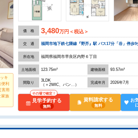
3,480
価 格
万円＜税込＞
福岡市地下鉄七隈線『野芥』駅 バス17分「谷」停歩9
交 通
福岡県福岡市早良区内野６丁目
所在地
123.75m²
93.57m²
土地面積
建物面積
スッキ
3LDK
2026年7月
間取り
完成年月
は便利
（＋2WIC、パン…）
災害用
その場で確定！
ご家族
資料請求する
お
見学予約する
無料
無料