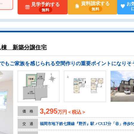
…
資料請求する
お
見学予約する
無料
無料
1棟 新築分譲住宅
3,295
価 格
万円＜税込＞
福岡市地下鉄七隈線『野芥』駅 バス17分「谷」停歩5
交 通