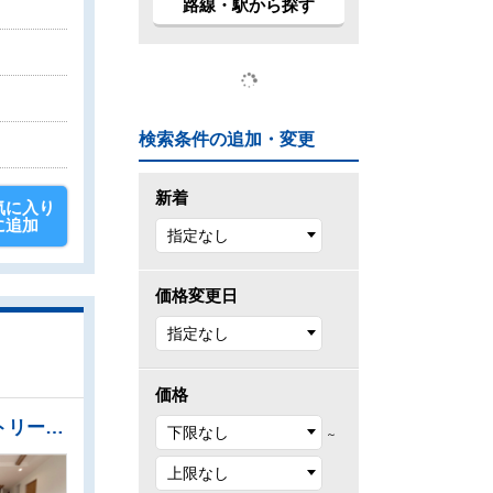
路線・駅から探す
検索条件の追加・変更
新着
気に入り
に追加
価格変更日
価格
●大容量のウォークインクローゼットでお部屋をスッキリきれいに保てます。 ●備え付けのパントリーは便利な収納スペースです。食品のストック・飲料水・災害用の備蓄品まで収納できます。 ●家事をしながらご家族との会話も楽しめる対面キッチン ●浴室換気乾燥機は梅雨の時期等、なかなか乾かない洗濯物を干すのに役立ちます！
～