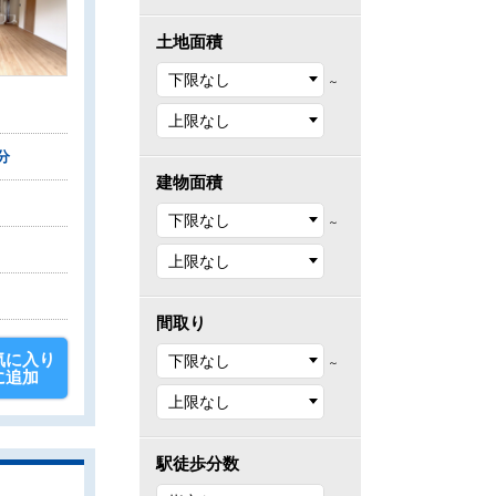
土地面積
～
分
建物面積
～
間取り
気に入り
～
に追加
駅徒歩分数