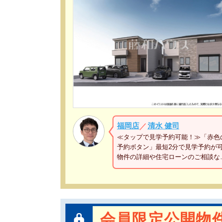
福岡店
清水 健司
／
≪タップで見学予約可能！≫「赤色
予約ボタン」最短2分で見学予約が
物件の詳細や住宅ローンのご相談な
会員限定公開物