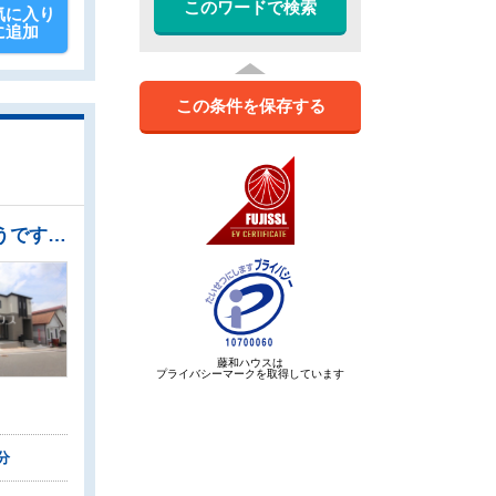
このワードで検索
気に入り
に追加
この条件を保存する
●対面式のカウンターキッチンは、いつでもご家族を感じられる空間作りの重要ポイントになりそうです。 ●隙間のないなめらかな人造大理石の一体型システムキッチン ●家族や仲間が集うLDKは約18帖あり、ゆったりと寛げる空間です。 ●奥行のあるウォークインクローゼットでたっぷり収納できます！ ●食洗機は水仕事を軽減するとともに、手洗いに比べ節水効果も期待できます。
藤和ハウスは
プライバシーマークを取得しています
分