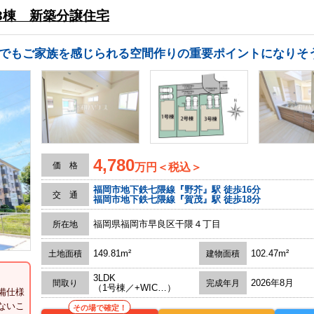
3棟 新築分譲住宅
4,780
価 格
万円＜税込＞
福岡市地下鉄七隈線『野芥』駅 徒歩16分
交 通
福岡市地下鉄七隈線『賀茂』駅 徒歩18分
福岡県福岡市早良区干隈４丁目
所在地
149.81m²
102.47m²
土地面積
建物面積
3LDK
2026年8月
間取り
完成年月
（1号棟／+WIC…）
備仕様
ないこ
その場で確定！