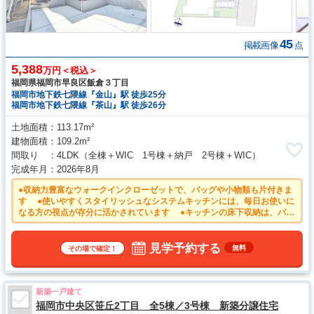
45
掲載画像
点
5,388
万円＜税込＞
福岡県福岡市早良区飯倉３丁目
福岡市地下鉄七隈線『金山』駅 徒歩25分
福岡市地下鉄七隈線『茶山』駅 徒歩26分
土地面積
113.17m²
建物面積
109.2m²
間取り
4LDK
（全棟＋WIC 1号棟＋納戸 2号棟＋WIC）
完成年月
2026年8月
●収納力豊富なウォークインクローゼットで、バッグや小物類も片付きま
す ●使いやすくスタイリッシュなシステムキッチンには、毎日お使いに
なる方の視点が存分に活かされています ●キッチンの床下収納は、パン
トリー代わりのストック場所としても活用できます！ ●来客時にも便利
な駐車2台可能（車種による） ●空気を汚さず暖かい床暖房
見学予約する
無料
その場で確定！
新築一戸建て
福岡市中央区笹丘2丁目 全5棟／3号棟 新築分譲住宅