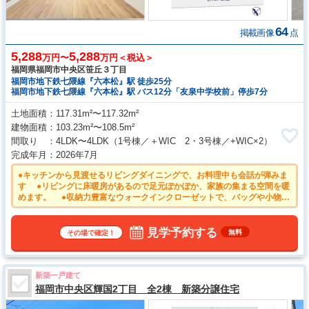
64
掲載画像
点
5,288
5,288
万円〜
万円＜税込＞
福岡県福岡市中央区笹丘３丁目
福岡市地下鉄七隈線『六本松』駅 徒歩25分
福岡市地下鉄七隈線『六本松』駅 バス12分「友泉中学校前」停歩7分
土地面積
117.31m²〜117.32m²
建物面積
103.23m²〜108.5m²
間取り
4LDK〜4LDK
（1号棟／＋WIC 2・3号棟／+WIC×2）
完成年月
2026年7月
●キッチンから見渡せるリビングダイニングで、お料理中も会話が弾みま
す ●リビングに床暖房があるので足元ぽかぽか、家族の集まる空間を暖
めます。 ●収納力豊富なウォークインクローゼットで、バッグや小物類
も片付きます。 ●食後の片付けもラクに、毎日の家事を時短できるよう
キッチンに食洗機を内蔵しました。 ●雨の日の強い味方！浴室換気乾燥
機付きユニットバスで洗濯物が乾かせます。
見学予約する
無料
その場で確定！
新築一戸建て
福岡市中央区輝国2丁目 全2棟 新築分譲住宅