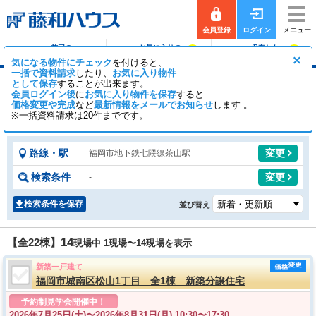
会員登録
ログイン
メニュー
前回の
お気に入りの
保存した
0
0
履歴で探す
物件を見る
条件で探す
×
気になる物件にチェック
を付けると、
一括で資料請求
したり、
お気に入り物件
として保存
することが出来ます。
茶山駅の新築一戸建て（分譲住宅・一軒家・建
会員ログイン後
に
お気に入り物件を保存
すると
売）
価格変更や完成
など
最新情報をメールでお知らせ
します 。
※一括資料請求は20件までです。
18
4
【全22棟】
一般公開
棟
会員公開
棟
路線・駅
変更
福岡市地下鉄七隈線茶山駅
検索条件
変更
-
検索条件を保存
並び替え
14
【全22棟】
現場中 1現場〜
14
現場を表示
新築一戸建て
福岡市城南区松山1丁目 全1棟 新築分譲住宅
予約制見学会開催中！
2026年7月25日(土)〜
2026年8月31日(月) 10:30〜17:30