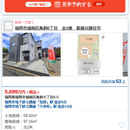
見学予約する
無料
その場で確定！
新築一戸建て
福岡市城南区鳥飼6丁目 全2棟 新築分譲住宅
53
掲載画像
点
5,699
万円＜税込＞
福岡県福岡市城南区鳥飼６丁目6-5
福岡市地下鉄七隈線『別府』駅 徒歩5分
福岡市地下鉄七隈線『六本松』駅 徒歩14分
土地面積
69.42m²
建物面積
97.16m²
間取り
3LDK