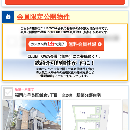
会員限定公開物件
こちらの物件はCLUB TOWA会員のお客様のみ閲覧可能な物件です。
会員公開物件の閲覧にはCLUB TOWA会員登録（無料）が必要です。
1分
無料会員登録
カンタン約
で完了
CLUB TOWA会員（無料）にご登録頂くと、
総紹介可能物件が
件に！
※ホームページ未公開メール送信物件を含む
※お気に入り物件の価格変更や建物完成など
最新情報をメールでお知らせします。
新築一戸建て
福岡市早良区飯倉3丁目 全2棟 新築分譲住宅