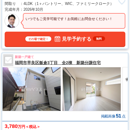
間取り
4LDK
（1＋パントリー、WIC、ファミリークローク）
完成年月
2026年10月
いつでもご見学可能です！お気軽にお問合せください！
見学予約する
無料
その場で確定！
新築一戸建て
福岡市早良区飯倉3丁目 全2棟 新築分譲住宅
51
掲載画像
点
3,780
万円＜税込＞