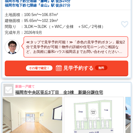
福岡市地下鉄空港線『藤崎』駅 徒歩24分
福岡市地下鉄七隈線『金山』駅 徒歩27分
土地面積
100.5m²〜106.87m²
建物面積
95.65m²〜102.19m²
間取り
3LDK〜3LDK
（＋WIC／全棟 ＋SIC／2号棟）
完成年月
2026年9月
≪タップで見学予約可能！≫「赤色の見学予約ボタン」最短2
分で見学予約が可能！物件の詳細や住宅ローンのご相談な
ど、お気軽に藤和ハウス福岡店までお問い合わせください。
【お客様専用ダイヤル】0120-305-108
見学予約する
無料
その場で確定！
新築一戸建て
福岡市中央区笹丘3丁目 全3棟 新築分譲住宅