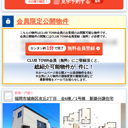
見学予約する
無料
その場で確定！
会員限定公開物件
こちらの物件はCLUB TOWA会員のお客様のみ閲覧可能な物件です。
会員公開物件の閲覧にはCLUB TOWA会員登録（無料）が必要です。
1分
無料会員登録
カンタン約
で完了
CLUB TOWA会員（無料）にご登録頂くと、
総紹介可能物件が
件に！
※ホームページ未公開メール送信物件を含む
※お気に入り物件の価格変更や建物完成など
最新情報をメールでお知らせします。
新築一戸建て
福岡市城南区友丘2丁目 全6棟／1号棟 新築分譲住宅