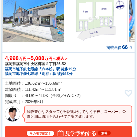
66
掲載画像
点
4,998
5,088
万円〜
万円＜税込＞
福岡県福岡市中央区輝国２丁目25-52
福岡市地下鉄七隈線『六本松』駅 徒歩19分
福岡市地下鉄七隈線『別府』駅 徒歩23分
土地面積
136.62m²〜136.69m²
建物面積
111.42m²〜111.81m²
間取り
4LDK〜4LDK
（全棟／+WIC×2）
完成年月
2026年5月
経験豊かなスタッフが分譲地だけでなく学校、スーパー、公
園と周辺環境も合わせてご案内致します。
見学予約する
無料
その場で確定！