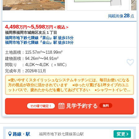
28
掲載画像
点
4,498
5,598
万円〜
万円＜税込＞
福岡県福岡市城南区友丘１丁目
福岡市地下鉄七隈線『茶山』駅 徒歩15分
福岡市地下鉄七隈線『金山』駅 徒歩19分
土地面積
115.57m²〜118.99m²
建物面積
94.26m²〜94.91m²
間取り
4LDK〜4LDK
（＋WIC）
完成年月
2026年11月
●使いやすくスタイリッシュなシステムキッチンには、毎日お使いになる
方の視点が存分に活かされています ●ゆったり寛げる1坪タイプのユニ
ットバスで、疲れたからだを癒してあげて下さい ●シャワートイレで清
潔にご使用いただけます ●いつでもおいしいお水が飲める浄水器 ●シ
ャンプードレッサーで寝ぐせ直しも楽ちん！
見学予約する
無料
その場で確定！
路線・駅
変更
福岡市地下鉄七隈線茶山駅