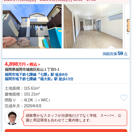
59
掲載画像
点
4,898
万円＜税込＞
福岡県福岡市城南区松山１丁目5-1
福岡市地下鉄七隈線『七隈』駅 徒歩8分
福岡市地下鉄七隈線『福大前』駅 徒歩13分
土地面積
115.61m²
建物面積
101.21m²
間取り
4LDK
（＋WIC）
完成年月
2026年8月
経験豊かなスタッフが分譲地だけでなく学校、スーパー、公
園と周辺環境も合わせてご案内致します。