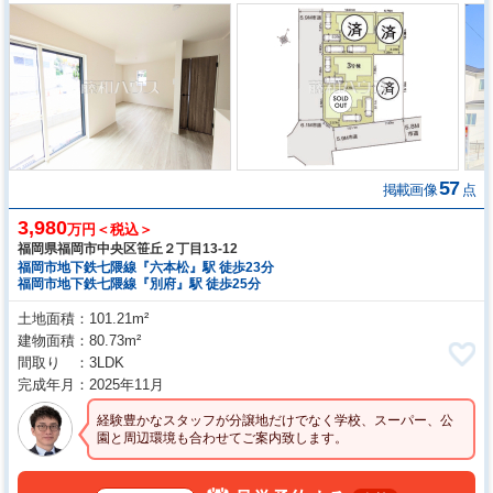
57
掲載画像
点
3,980
万円＜税込＞
福岡県福岡市中央区笹丘２丁目13-12
福岡市地下鉄七隈線『六本松』駅 徒歩23分
福岡市地下鉄七隈線『別府』駅 徒歩25分
土地面積
101.21m²
建物面積
80.73m²
間取り
3LDK
完成年月
2025年11月
経験豊かなスタッフが分譲地だけでなく学校、スーパー、公
園と周辺環境も合わせてご案内致します。