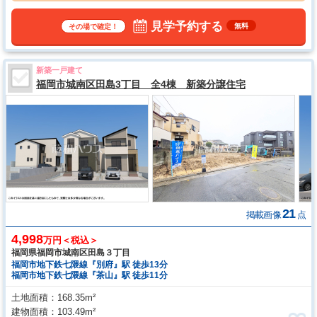
見学予約する
無料
その場で確定！
新築一戸建て
福岡市城南区田島3丁目 全4棟 新築分譲住宅
21
掲載画像
点
4,998
万円＜税込＞
福岡県福岡市城南区田島３丁目
福岡市地下鉄七隈線『別府』駅 徒歩13分
福岡市地下鉄七隈線『茶山』駅 徒歩11分
土地面積
168.35m²
建物面積
103.49m²