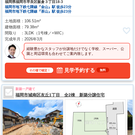
福岡県福岡市早良区飯倉３丁目18-3
福岡市地下鉄七隈線『金山』駅 徒歩23分
福岡市地下鉄七隈線『茶山』駅 徒歩23分
土地面積
106.51m²
建物面積
79.38m²
間取り
3LDK
（1号棟／+WIC）
完成年月
2026年3月
経験豊かなスタッフが分譲地だけでなく学校、スーパー、公
園と周辺環境も合わせてご案内致します。
見学予約する
無料
その場で確定！
新築一戸建て
福岡市城南区友丘1丁目 全2棟 新築分譲住宅