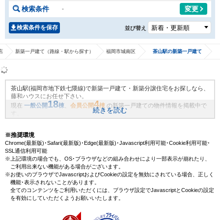
検索条件
変更
-
検索条件を保存
並び替え
店
新築一戸建て（路線・駅から探す）
福岡市城南区
茶山駅の新築一戸建て
茶山駅(福岡市地下鉄七隈線)で新築一戸建て・新築分譲住宅をお探しなら、
藤和ハウスにお任せ下さい。
18
4
現在
一般公開
棟
、
会員公開
棟
の新築一戸建ての物件情報を掲載中で
続きを読む
す。
藤和ハウスは地域密着・創業51年、これまでの膨大なお取引により、茶山
駅(福岡市地下鉄七隈線)の新規物件情報や、未公開不動産物件情報も沢山ご
※推奨環境
ざいます。藤和ハウスで理想の新築一戸建て・マイホームを見つけません
Chrome(最新版)･Safari(最新版)･Edge(最新版)･Javascript利用可能･Cookie利用可能･
か？
SSL通信利用可能
※上記環境の場合でも、OS･ブラウザなどの組み合わせにより一部表示が崩れたり、
ご利用出来ない機能がある場合がございます。
※お使いのブラウザでJavascriptおよびCookieの設定を無効にされている場合、正しく
機能･表示されないことがあります。
全てのコンテンツをご利用いただくには、ブラウザ設定でJavascriptとCookieの設定
を有効にしていただくようお願いいたします。