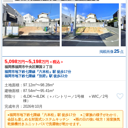
25
掲載画像
点
5,098
5,198
万円〜
万円＜税込＞
福岡県福岡市中央区輝国２丁目
福岡市地下鉄七隈線『六本松』駅 徒歩17分
福岡市地下鉄七隈線『別府』駅 徒歩22分
土地面積
97.12m²〜98.28m²
建物面積
87.54m²〜95.41m²
間取り
4LDK〜4LDK
（＋パントリー／1号棟 ＋WIC／2号
棟）
完成年月
2026年10月
●福岡市地下鉄七隈線「六本松」駅 徒歩17分 ●ご家族の様子がわかり、
会話も楽しめる対面式システムキッチン ●雨の日の強い味方！浴室換気
乾燥機付きユニットバスで洗濯物が乾かせます。