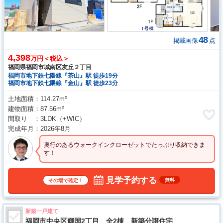
48
掲載画像
点
4,398
万円＜税込＞
福岡県福岡市城南区友丘２丁目
福岡市地下鉄七隈線『茶山』駅 徒歩19分
福岡市地下鉄七隈線『金山』駅 徒歩23分
土地面積
114.27m²
建物面積
87.56m²
間取り
3LDK
（+WIC）
完成年月
2026年8月
奥行のあるウォークインクローゼットでたっぷり収納できま
す！
見学予約する
無料
その場で確定！
新築一戸建て
福岡市中央区輝国2丁目 全2棟 新築分譲住宅