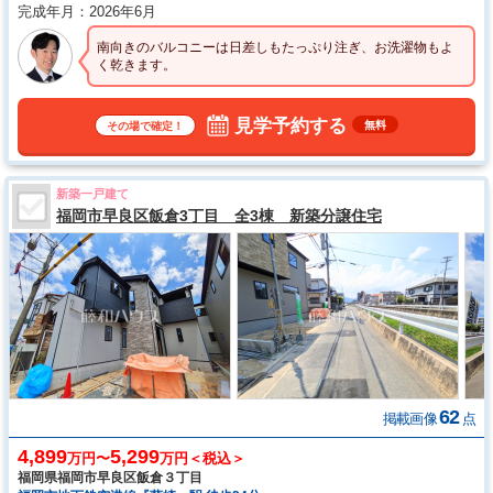
完成年月
2026年6月
南向きのバルコニーは日差しもたっぷり注ぎ、お洗濯物もよ
く乾きます。
見学予約する
無料
その場で確定！
新築一戸建て
福岡市早良区飯倉3丁目 全3棟 新築分譲住宅
62
掲載画像
点
4,899
5,299
万円〜
万円＜税込＞
福岡県福岡市早良区飯倉３丁目