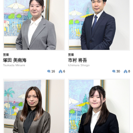
営業
営業
塚田 美南海
市村 将吾
Tsukada Minami
Ichimura Shogo
16
6
30
8