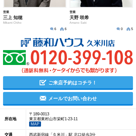
営業
営業
三上 知穂
天野 咲希
Mikami Chiho
Amano Saki
6
6
0
5
ご来店予約はコチラ！
メールでお問い合わせ
〒189-0013
所在地
東京都東村山市栄町1-23-11
MAP
交通
西武新宿線「久米川」駅 北口徒歩3分