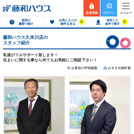
会員登録
ログイン
メニュー
前回の
お気に入りの
保存した
0
0
履歴で探す
物件を見る
条件で探す
藤和ハウス久米川店の
スタッフ紹介
私達がフルサポート致します！
住まいに関する事なら何でもお気軽にご相談下さい！
お客様の声掲載数
おすすめ物件数