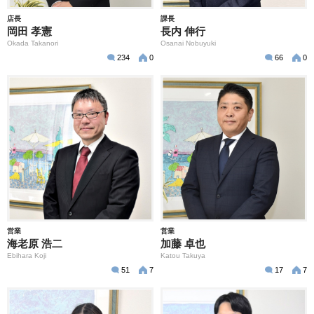
店長
課長
岡田 孝憲
長内 伸行
Okada Takanori
Osanai Nobuyuki
234
0
66
0
営業
営業
海老原 浩二
加藤 卓也
Ebihara Koji
Katou Takuya
51
7
17
7