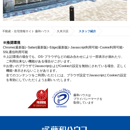
不動産・住宅情報サイト 藤和ハウス
久米川店
スタッフ紹介
※推奨環境
Chrome(最新版)･Safari(最新版)･Edge(最新版)･Javascript利用可能･Cookie利用可能･
SSL通信利用可能
※上記環境の場合でも、OS･ブラウザなどの組み合わせにより一部表示が崩れたり、
ご利用出来ない機能がある場合がございます。
※お使いのブラウザでJavascriptおよびCookieの設定を無効にされている場合、正しく
機能･表示されないことがあります。
全てのコンテンツをご利用いただくには、ブラウザ設定でJavascriptとCookieの設定
を有効にしていただくようお願いいたします。
藤和ハウスは
プライバシーマークを
取得しています