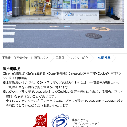
不動産・住宅情報サイト 藤和ハウス
三鷹店
スタッフ紹介
矢萩 裕麻
※推奨環境
Chrome(最新版)･Safari(最新版)･Edge(最新版)･Javascript利用可能･Cookie利用可能･
SSL通信利用可能
※上記環境の場合でも、OS･ブラウザなどの組み合わせにより一部表示が崩れたり、
ご利用出来ない機能がある場合がございます。
※お使いのブラウザでJavascriptおよびCookieの設定を無効にされている場合、正しく
機能･表示されないことがあります。
全てのコンテンツをご利用いただくには、ブラウザ設定でJavascriptとCookieの設定
を有効にしていただくようお願いいたします。
藤和ハウスは
プライバシーマークを