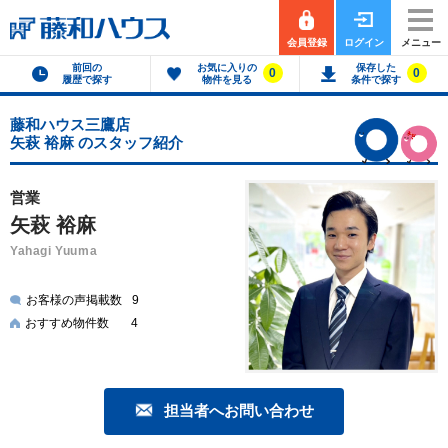
会員登録
ログイン
メニュー
前回の
お気に入りの
保存した
0
0
履歴で探す
物件を見る
条件で探す
藤和ハウス三鷹店
矢萩 裕麻 のスタッフ紹介
営業
矢萩 裕麻
Yahagi Yuuma
お客様の声掲載数
9
おすすめ物件数
4
担当者へお問い合わせ