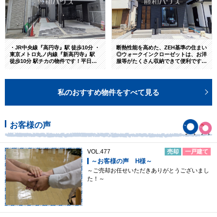
・JR中央線『高円寺』駅 徒歩10分 ・
断熱性能を高めた、ZEH基準の住まい
東京メトロ丸ノ内線『新高円寺』駅
◎ウォークインクローゼットは、お洋
徒歩10分 駅チカの物件です！平日で
服等がたくさん収納できて便利です。
もお気軽にご連絡ください。
パントリーがあればキッチン回りが乱
雑にならず、料理も効率良くできま
す。お気軽にお問合せ下さい！
私のおすすめ物件をすべて見る
お客様の声
VOL.477
売却
一戸建て
～お客様の声 H様～
～ご売却お任せいただきありがとうございまし
た！～