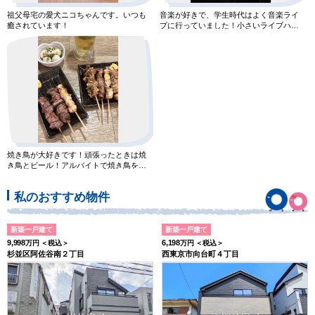
祖父母宅の愛犬ニコちゃんです。いつも
音楽が好きで、学生時代はよく音楽ライ
癒されています！
ブに行っていました！小さいライブハウ
スも好きですが、夜の野外ライ
焼き鳥が大好きです！頑張ったときは焼
き鳥とビール！アルバイトで焼き鳥を焼
いていた時期もありました。
私のおすすめ物件
新築一戸建て
新築一戸建て
9,998
6,198
万円 ＜税込＞
万円 ＜税込＞
杉並区阿佐谷南２丁目
西東京市向台町４丁目