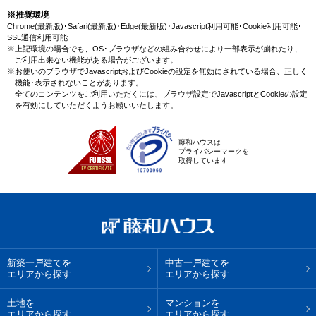
※推奨環境
Chrome(最新版)･Safari(最新版)･Edge(最新版)･Javascript利用可能･Cookie利用可能･
SSL通信利用可能
※上記環境の場合でも、OS･ブラウザなどの組み合わせにより一部表示が崩れたり、
ご利用出来ない機能がある場合がございます。
※お使いのブラウザでJavascriptおよびCookieの設定を無効にされている場合、正しく
機能･表示されないことがあります。
全てのコンテンツをご利用いただくには、ブラウザ設定でJavascriptとCookieの設定
を有効にしていただくようお願いいたします。
藤和ハウスは
プライバシーマークを
取得しています
新築一戸建てを
中古一戸建てを
エリアから探す
エリアから探す
土地を
マンションを
エリアから探す
エリアから探す