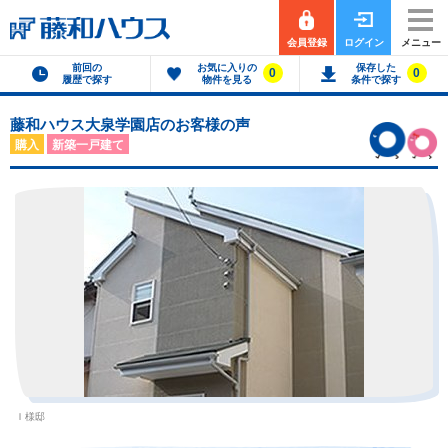
会員登録
ログイン
メニュー
前回の
お気に入りの
保存した
0
0
履歴で探す
物件を見る
条件で探す
藤和ハウス大泉学園店のお客様の声
購入
新築一戸建て
Ｉ様邸