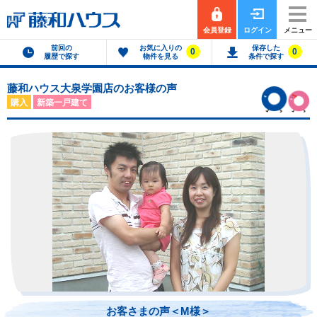
会員登録
ログイン
メニュー
前回の
お気に入りの
保存した
0
0
履歴で探す
物件を見る
条件で探す
藤和ハウス大泉学園店のお客様の声
購入
新築一戸建て
お客さまの声＜M様＞