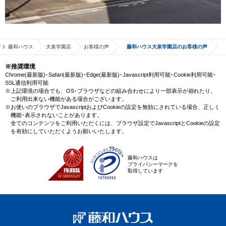
ト 藤和ハウス
大泉学園店
お客様の声
藤和ハウス大泉学園店のお客様の声
※推奨環境
Chrome(最新版)･Safari(最新版)･Edge(最新版)･Javascript利用可能･Cookie利用可能･
SSL通信利用可能
※上記環境の場合でも、OS･ブラウザなどの組み合わせにより一部表示が崩れたり、
ご利用出来ない機能がある場合がございます。
※お使いのブラウザでJavascriptおよびCookieの設定を無効にされている場合、正しく
機能･表示されないことがあります。
全てのコンテンツをご利用いただくには、ブラウザ設定でJavascriptとCookieの設定
を有効にしていただくようお願いいたします。
藤和ハウスは
プライバシーマークを
取得しています