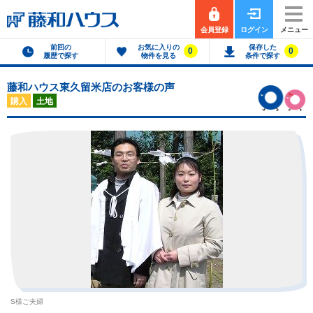
会員登録
ログイン
メニュー
前回の
お気に入りの
保存した
0
0
履歴で探す
物件を見る
条件で探す
藤和ハウス東久留米店のお客様の声
購入
土地
S様ご夫婦