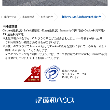
ト 藤和ハウス
東久留米店
お客様の声
藤和ハウス東久留米店のお客様の声
※推奨環境
Chrome(最新版)･Safari(最新版)･Edge(最新版)･Javascript利用可能･Cookie利用可能･
SSL通信利用可能
※上記環境の場合でも、OS･ブラウザなどの組み合わせにより一部表示が崩れたり、
ご利用出来ない機能がある場合がございます。
※お使いのブラウザでJavascriptおよびCookieの設定を無効にされている場合、正しく
機能･表示されないことがあります。
全てのコンテンツをご利用いただくには、ブラウザ設定でJavascriptとCookieの設定
を有効にしていただくようお願いいたします。
藤和ハウスは
プライバシーマークを
取得しています