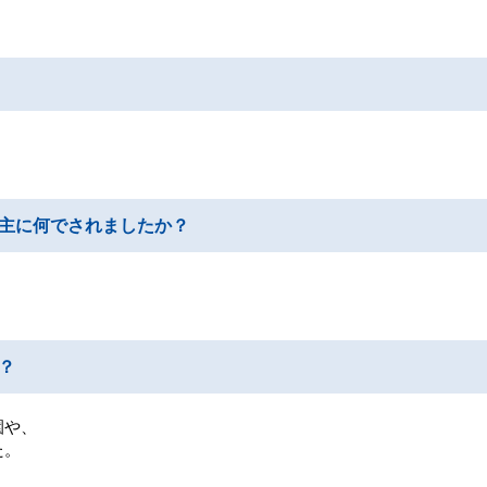
主に何でされましたか？
？
園や、
た。