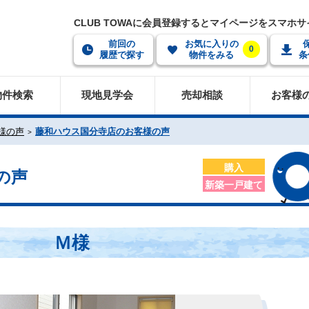
CLUB TOWAに会員登録するとマイページをスマホ
前回の
お気に入りの
0
履歴で探す
物件をみる
条
物件検索
現地見学会
売却相談
お客様
様の声
藤和ハウス国分寺店のお客様の声
購入
の声
新築一戸建て
Ｍ様