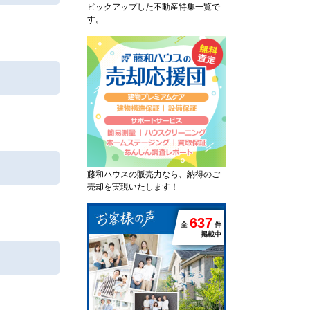
ピックアップした不動産特集一覧で
す。
藤和ハウスの販売力なら、納得のご
売却を実現いたします！
6
3
7
全
件
掲載中