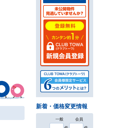
新着・価格変更情報
一般
会員
件
件