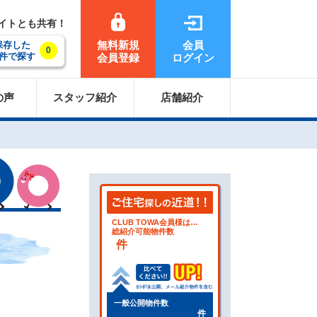
サイトとも共有！
無料新規
会員
保存した
0
件で探す
会員登録
ログイン
の声
スタッフ紹介
店舗紹介
CLUB TOWA会員様は…
総紹介可能物件数
件
一般公開物件数
件