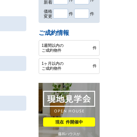
新着
価格
件
件
変更
ご成約情報
1週間以内の
件
ご成約物件
1ヶ月以内の
件
ご成約物件
件開催中
藤和ハウスが