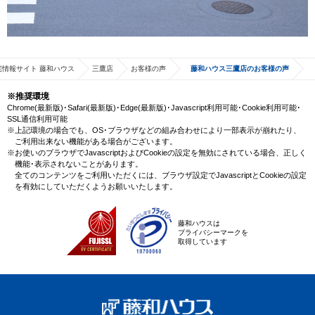
宅情報サイト 藤和ハウス
三鷹店
お客様の声
藤和ハウス三鷹店のお客様の声
※推奨環境
Chrome(最新版)･Safari(最新版)･Edge(最新版)･Javascript利用可能･Cookie利用可能･
SSL通信利用可能
※上記環境の場合でも、OS･ブラウザなどの組み合わせにより一部表示が崩れたり、
ご利用出来ない機能がある場合がございます。
※お使いのブラウザでJavascriptおよびCookieの設定を無効にされている場合、正しく
機能･表示されないことがあります。
全てのコンテンツをご利用いただくには、ブラウザ設定でJavascriptとCookieの設定
を有効にしていただくようお願いいたします。
藤和ハウスは
プライバシーマークを
取得しています