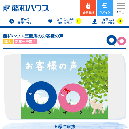
会員登録
ログイン
メニュー
前回の
お気に入りの
保存した
0
0
履歴で探す
物件を見る
条件で探す
藤和ハウス三鷹店のお客様の声
購入
新築一戸建て
Ｈ様ご家族