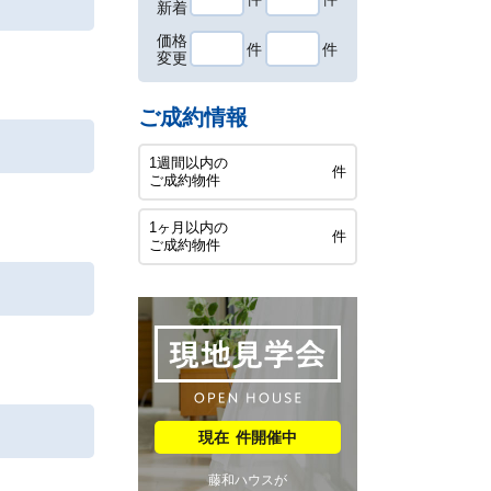
新着
価格
件
件
変更
ご成約情報
1週間以内の
件
ご成約物件
1ヶ月以内の
件
ご成約物件
件開催中
藤和ハウスが