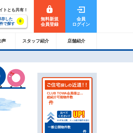
サイトとも共有！
無料新規
会員
保存した
0
件で探す
会員登録
ログイン
の声
スタッフ紹介
店舗紹介
CLUB TOWA会員様は…
総紹介可能物件数
件
一般公開物件数
件