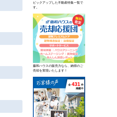
ピックアップした不動産特集一覧で
す。
藤和ハウスの販売力なら、納得のご
売却を実現いたします！
4
3
1
全
件
掲載中