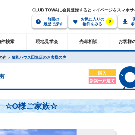
CLUB TOWAに会員登録するとマイページをスマホ
前回の
お気に入りの
0
履歴で探す
物件をみる
条
物件検索
現地見学会
売却相談
お客様
の声
藤和ハウス田無店のお客様の声
購入
声
新築一戸建て
☆O様ご家族☆