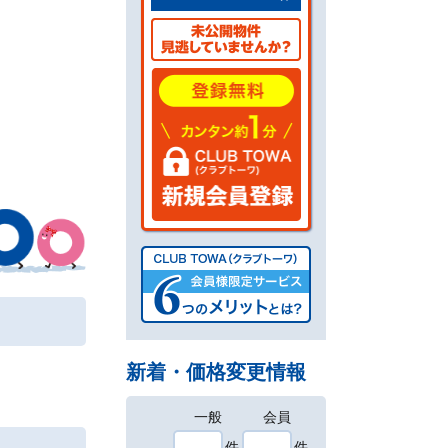
新着・価格変更情報
一般
会員
件
件