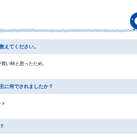
教えてください。
が買い時と思ったため。
主に何でされましたか？
ット
？