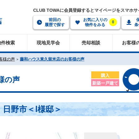
CLUB TOWAに会員登録するとマイページをスマホ
前回の
お気に入りの
0
履歴で探す
物件をみる
条
物件検索
現地見学会
売却相談
お客様
客様の声
藤和ハウス東久留米店のお客様の声
購入
様の声
新築一戸建て
日野市＜Ⅰ様邸＞