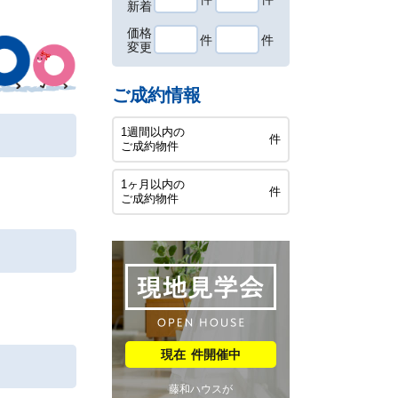
新着
価格
件
件
変更
ご成約情報
1週間以内の
件
ご成約物件
1ヶ月以内の
件
ご成約物件
件開催中
藤和ハウスが