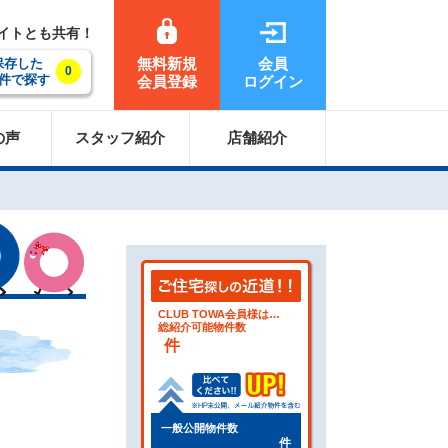
サイトとも共有！
無料新規
会員
保存した
0
件で探す
会員登録
ログイン
の声
スタッフ紹介
店舗紹介
CLUB TOWA会員様は…
総紹介可能物件数
件
一般公開物件数
件