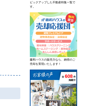
ピックアップした不動産特集一覧で
す。
藤和ハウスの販売力なら、納得のご
売却を実現いたします！
6
0
8
全
件
掲載中