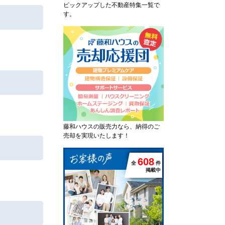
ピックアップした不動産特集一覧で
す。
藤和ハウスの販売力なら、納得のご
売却を実現いたします！
6
0
8
全
件
掲載中