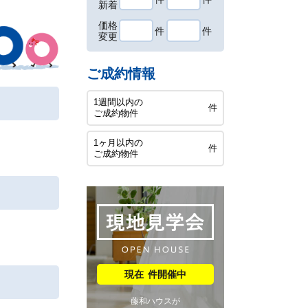
新着
価格
件
件
変更
ご成約情報
1週間以内の
件
ご成約物件
1ヶ月以内の
件
ご成約物件
件開催中
藤和ハウスが