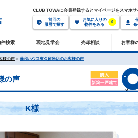
CLUB TOWAに会員登録するとマイページをスマホ
前回の
お気に入りの
0
履歴で探す
物件をみる
条
物件検索
現地見学会
売却相談
お客様
客様の声
藤和ハウス東久留米店のお客様の声
購入
様の声
新築一戸建て
K様