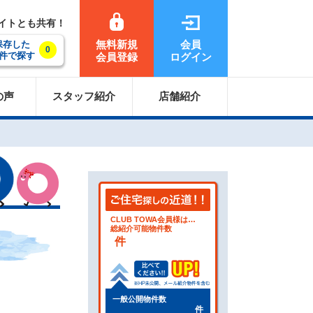
サイトとも共有！
無料新規
会員
保存した
0
件で探す
会員登録
ログイン
の声
スタッフ紹介
店舗紹介
CLUB TOWA会員様は…
総紹介可能物件数
件
一般公開物件数
件