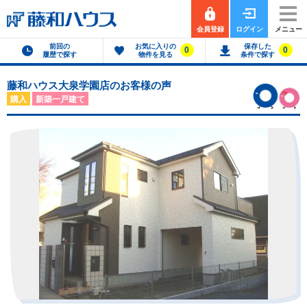
会員登録
ログイン
メニュー
前回の
お気に入りの
保存した
0
0
履歴で探す
物件を見る
条件で探す
藤和ハウス大泉学園店のお客様の声
購入
新築一戸建て