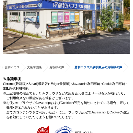
ト 藤和ハウス
大泉学園店
お客様の声
藤和ハウス大泉学園店のお客様の声
※推奨環境
Chrome(最新版)･Safari(最新版)･Edge(最新版)･Javascript利用可能･Cookie利用可能･
SSL通信利用可能
※上記環境の場合でも、OS･ブラウザなどの組み合わせにより一部表示が崩れたり、
ご利用出来ない機能がある場合がございます。
※お使いのブラウザでJavascriptおよびCookieの設定を無効にされている場合、正しく
機能･表示されないことがあります。
全てのコンテンツをご利用いただくには、ブラウザ設定でJavascriptとCookieの設定
を有効にしていただくようお願いいたします。
藤和ハウスは