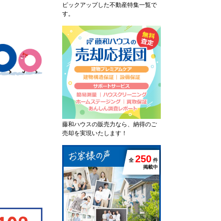
ピックアップした不動産特集一覧で
す。
藤和ハウスの販売力なら、納得のご
売却を実現いたします！
2
5
0
全
件
掲載中