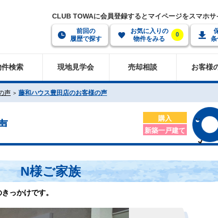
CLUB TOWAに会員登録するとマイページをスマホ
前回の
お気に入りの
0
履歴で探す
物件をみる
条
物件検索
現地見学会
売却相談
お客様
の声
藤和ハウス豊田店のお客様の声
購入
声
新築一戸建て
N様ご家族
のきっかけです。