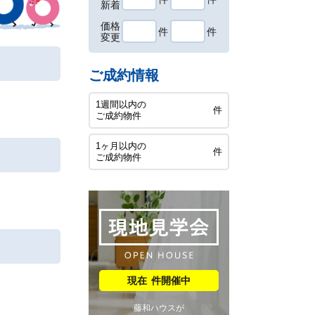
新着
価格
件
件
変更
ご成約情報
1週間以内の
件
ご成約物件
1ヶ月以内の
件
ご成約物件
件開催中
藤和ハウスが