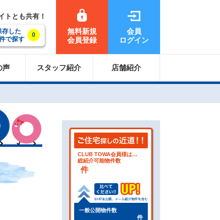
サイトとも共有！
無料新規
会員
保存した
0
件で探す
会員登録
ログイン
の声
スタッフ紹介
店舗紹介
CLUB TOWA会員様は…
総紹介可能物件数
件
一般公開物件数
件