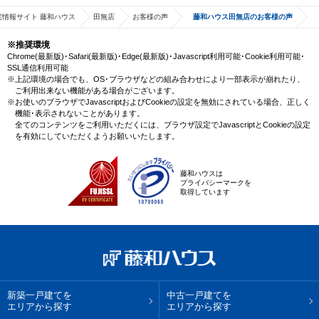
宅情報サイト 藤和ハウス
田無店
お客様の声
藤和ハウス田無店のお客様の声
※推奨環境
Chrome(最新版)･Safari(最新版)･Edge(最新版)･Javascript利用可能･Cookie利用可能･
SSL通信利用可能
※上記環境の場合でも、OS･ブラウザなどの組み合わせにより一部表示が崩れたり、
ご利用出来ない機能がある場合がございます。
※お使いのブラウザでJavascriptおよびCookieの設定を無効にされている場合、正しく
機能･表示されないことがあります。
全てのコンテンツをご利用いただくには、ブラウザ設定でJavascriptとCookieの設定
を有効にしていただくようお願いいたします。
藤和ハウスは
プライバシーマークを
取得しています
新築一戸建てを
中古一戸建てを
エリアから探す
エリアから探す