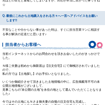
先ほどの答えと重複してしまいますが、対応が本当に良かった事ですね
☆
最後にこれから土地購入をされる方々へ一言へアドバイスをお願い
します!!
不安なことや分からない事があった時は、すぐに担当営業マンに相談す
る事が解決の近道だと思います♪
担当者からお客様へ
当初インターネットからのお問合わせを頂きお会いしたのがきっかけで
した。
Ｎ様ご夫妻は初めから御新居は【注文住宅】にて御検討されていました
ので、
私の方では【土地探し】のお手伝いとなりました。
いくつか御紹介させて頂きました土地情報の中に、広告掲載等不可の未
公開土地情報がございまして、
見事こちらの“未公開の土地”を永住の地として選んでいただくことなりま
した♪
今ではその土地にもＮさま御夫妻の自慢の注文住宅も完成し、