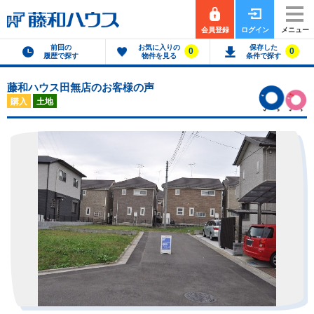
会員登録
ログイン
メニュー
前回の
お気に入りの
保存した
0
0
履歴で探す
物件を見る
条件で探す
藤和ハウス田無店のお客様の声
購入
土地