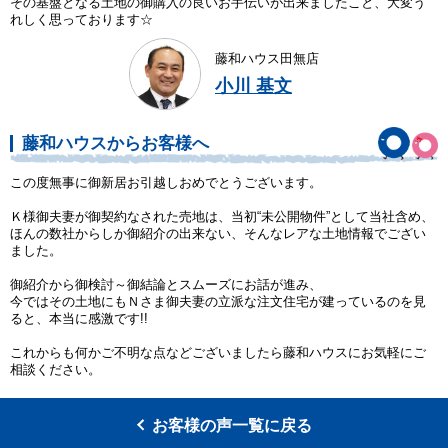
その基盤となる土地の御購入の良いお手伝いが出来ましたこと、大変う
れしく思っております☆
藤和ハウス田無店
小川 基文
藤和ハウスからお客様へ
この度無事に御新居お引越しおめでとうございます。
Ｋ様御夫妻が御契約なされた売地は、当初“未公開物件”として当社含め、
ほんの数社からしか御紹介の出来ない、そんなレアな土地情報でござい
ました。
御紹介から御検討～御結論とスムーズにお話が進み、
今ではその土地にもＮさま御夫妻の立派な注文住宅が建っているのを見
ると、本当に感激です!!
これからも何かご不明な点などございましたら藤和ハウスにお気軽にご
相談ください。
お客様の声一覧に戻る