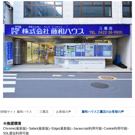
宅情報サイト 藤和ハウス
三鷹店
お客様の声
藤和ハウス三鷹店のお客様の声
※推奨環境
Chrome(最新版)･Safari(最新版)･Edge(最新版)･Javascript利用可能･Cookie利用可能･
SSL通信利用可能