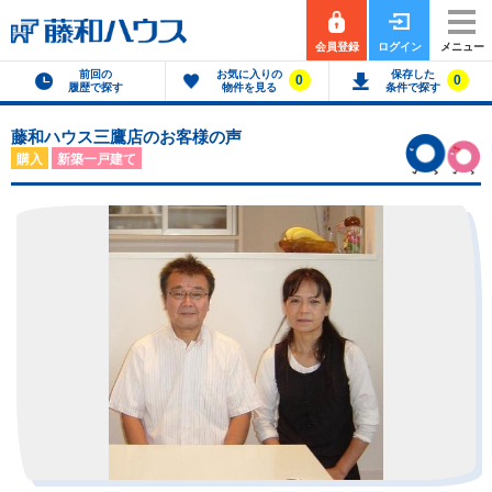
会員登録
ログイン
メニュー
前回の
お気に入りの
保存した
0
0
履歴で探す
物件を見る
条件で探す
藤和ハウス三鷹店のお客様の声
購入
新築一戸建て