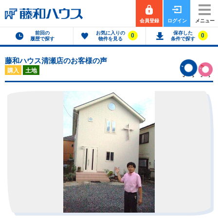
会員登録
ログイン
メニュー
前回の
お気に入りの
保存した
0
0
履歴で探す
物件を見る
条件で探す
藤和ハウス清瀬店のお客様の声
購入
土地