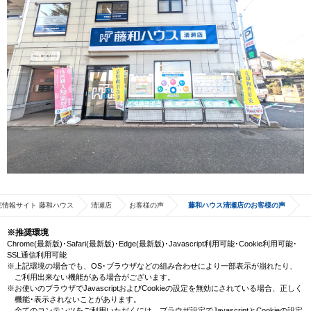
宅情報サイト 藤和ハウス
清瀬店
お客様の声
藤和ハウス清瀬店のお客様の声
※推奨環境
Chrome(最新版)･Safari(最新版)･Edge(最新版)･Javascript利用可能･Cookie利用可能･
SSL通信利用可能
※上記環境の場合でも、OS･ブラウザなどの組み合わせにより一部表示が崩れたり、
ご利用出来ない機能がある場合がございます。
※お使いのブラウザでJavascriptおよびCookieの設定を無効にされている場合、正しく
機能･表示されないことがあります。
全てのコンテンツをご利用いただくには、ブラウザ設定でJavascriptとCookieの設定