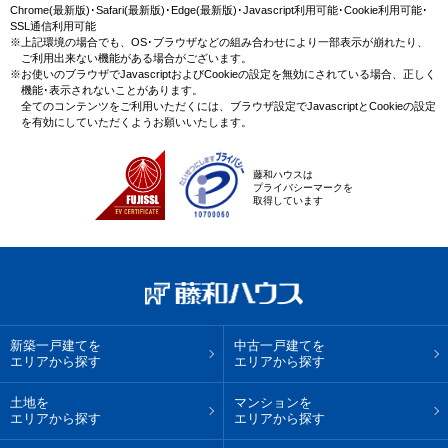
Chrome(最新版)･Safari(最新版)･Edge(最新版)･Javascript利用可能･Cookie利用可能･
SSL通信利用可能
※上記環境の場合でも、OS･ブラウザなどの組み合わせにより一部表示が崩れたり、
ご利用出来ない機能がある場合がございます。
※お使いのブラウザでJavascriptおよびCookieの設定を無効にされている場合、正しく
機能･表示されないことがあります。
全てのコンテンツをご利用いただくには、ブラウザ設定でJavascriptとCookieの設定
を有効にしていただくようお願いいたします。
藤和ハウスは
プライバシーマークを
取得しています
新築一戸建てを
中古一戸建てを
エリアから探す
エリアから探す
土地を
マンションを
エリアから探す
エリアから探す