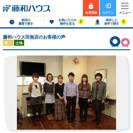
会員登録
ログイン
メニュー
前回の
お気に入りの
保存した
0
0
履歴で探す
物件を見る
条件で探す
藤和ハウス田無店のお客様の声
購入
土地