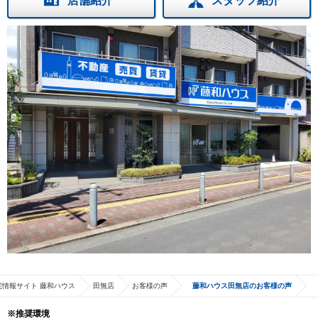
店舗紹介
スタッフ紹介
宅情報サイト 藤和ハウス
田無店
お客様の声
藤和ハウス田無店のお客様の声
※推奨環境