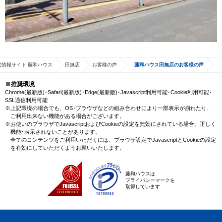
宅情報サイト 藤和ハウス
田無店
お客様の声
藤和ハウス田無店のお客様の声
※推奨環境
Chrome(最新版)･Safari(最新版)･Edge(最新版)･Javascript利用可能･Cookie利用可能･
SSL通信利用可能
※上記環境の場合でも、OS･ブラウザなどの組み合わせにより一部表示が崩れたり、
ご利用出来ない機能がある場合がございます。
※お使いのブラウザでJavascriptおよびCookieの設定を無効にされている場合、正しく
機能･表示されないことがあります。
全てのコンテンツをご利用いただくには、ブラウザ設定でJavascriptとCookieの設定
を有効にしていただくようお願いいたします。
藤和ハウスは
プライバシーマークを
取得しています