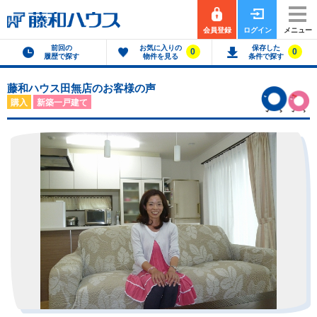
会員登録
ログイン
メニュー
前回の
お気に入りの
保存した
0
0
履歴で探す
物件を見る
条件で探す
藤和ハウス田無店のお客様の声
購入
新築一戸建て