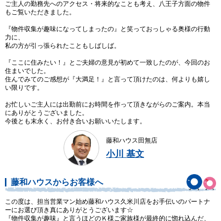
ご主人の勤務先へのアクセス・将来的なことも考え、八王子方面の物件
もご覧いただきました。
『物件収集が趣味になってしまったの』と笑っておっしゃる奥様の行動
力に、
私の方が引っ張られたこともしばしば。
『ここに住みたい！』とご夫婦の意見が初めて一致したのが、今回のお
住まいでした。
住んでみてのご感想が『大満足！』と言って頂けたのは、何よりも嬉し
い限りです。
お忙しいご主人には出勤前にお時間を作って頂きながらのご案内。本当
にありがとうございました。
今後とも末永く、お付き合いお願いいたします。
藤和ハウス田無店
小川 基文
藤和ハウスからお客様へ
この度は、担当営業マン始め藤和ハウス久米川店をお手伝いのパートナ
ーにお選び頂き真にありがとうございます☆
『物件収集が趣味』と言うほどのＫ様ご家族様が最終的に惚れ込んだ、