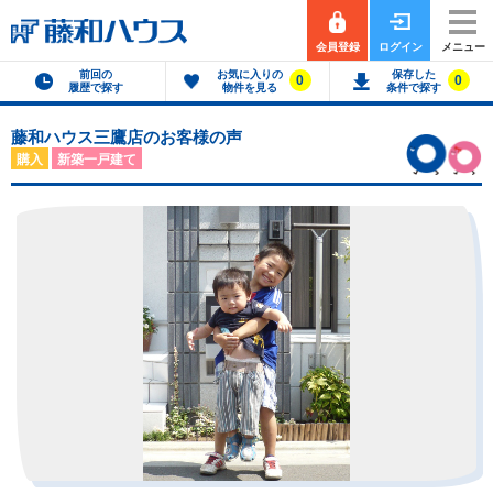
会員登録
ログイン
メニュー
前回の
お気に入りの
保存した
0
0
履歴で探す
物件を見る
条件で探す
藤和ハウス三鷹店のお客様の声
購入
新築一戸建て