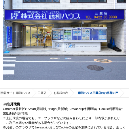
宅情報サイト 藤和ハウス
三鷹店
お客様の声
藤和ハウス三鷹店のお客様の声
※推奨環境
Chrome(最新版)･Safari(最新版)･Edge(最新版)･Javascript利用可能･Cookie利用可能･
SSL通信利用可能
※上記環境の場合でも、OS･ブラウザなどの組み合わせにより一部表示が崩れたり、
ご利用出来ない機能がある場合がございます。
※お使いのブラウザでJavascriptおよびCookieの設定を無効にされている場合、正しく