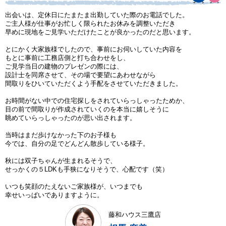
出会いは、定休日にたまたま出勤していた際のお電話でした。
ご主人様が仕事がお忙しく限られたお休みを調整いただき
早めに現地をご見学いただけたことが良かったのだと思います。
とにかく大家族様でしたので、事前にお伺いしていた内容を
もとに事前に工務店側と打ち合わせをし、
ご見学当日の建物のプレゼンの際には、
設計士を同席させて、その場で要望にあわせながら
間取りをひいていただくよう手配をさせていただきました。
お時間がない中での住宅探しをされていらっしゃったためか、
目の前で間取りが作成されていくのを本当に嬉しそうに
眺めていらっしゃったのが思い出されます。
当時はまだ歩けなかった下のお子様も
今では、自分の足でどんどん散歩している様子。
秋には双子ちゃんが生まれるそうで、
せっかくの５LDKも手狭になりそうで、心配です（笑）
いつも笑顔のたえないご家族様が、いつまでも
幸せいっぱいでありますように。
藤和ハウス三鷹店