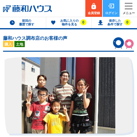
会員登録
ログイン
メニュー
前回の
お気に入りの
保存した
0
0
履歴で探す
物件を見る
条件で探す
藤和ハウス調布店のお客様の声
購入
土地