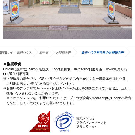
宅情報サイト 藤和ハウス
府中店
お客様の声
藤和ハウス府中店のお客様の声
※推奨環境
Chrome(最新版)･Safari(最新版)･Edge(最新版)･Javascript利用可能･Cookie利用可能･
SSL通信利用可能
※上記環境の場合でも、OS･ブラウザなどの組み合わせにより一部表示が崩れたり、
ご利用出来ない機能がある場合がございます。
※お使いのブラウザでJavascriptおよびCookieの設定を無効にされている場合、正しく
機能･表示されないことがあります。
全てのコンテンツをご利用いただくには、ブラウザ設定でJavascriptとCookieの設定
を有効にしていただくようお願いいたします。
藤和ハウスは
プライバシーマークを
取得しています