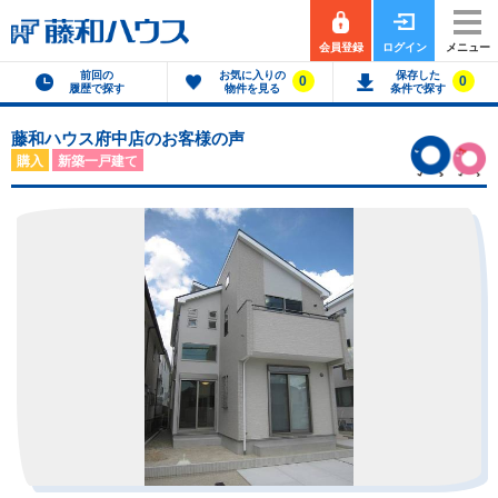
会員登録
ログイン
メニュー
前回の
お気に入りの
保存した
0
0
履歴で探す
物件を見る
条件で探す
藤和ハウス府中店のお客様の声
購入
新築一戸建て