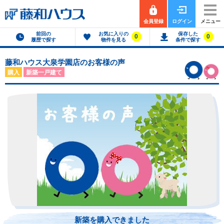
会員登録
ログイン
メニュー
前回の
お気に入りの
保存した
0
0
履歴で探す
物件を見る
条件で探す
藤和ハウス大泉学園店のお客様の声
購入
新築一戸建て
新築を購入できました