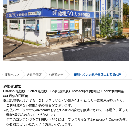
ト 藤和ハウス
大泉学園店
お客様の声
藤和ハウス大泉学園店のお客様の声
※推奨環境
Chrome(最新版)･Safari(最新版)･Edge(最新版)･Javascript利用可能･Cookie利用可能･
SSL通信利用可能
※上記環境の場合でも、OS･ブラウザなどの組み合わせにより一部表示が崩れたり、
ご利用出来ない機能がある場合がございます。
※お使いのブラウザでJavascriptおよびCookieの設定を無効にされている場合、正しく
機能･表示されないことがあります。
全てのコンテンツをご利用いただくには、ブラウザ設定でJavascriptとCookieの設定
を有効にしていただくようお願いいたします。