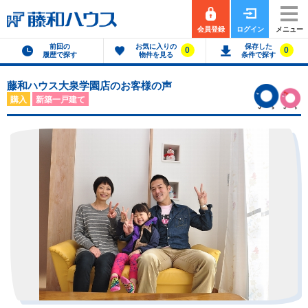
会員登録
ログイン
メニュー
前回の
お気に入りの
保存した
0
0
履歴で探す
物件を見る
条件で探す
藤和ハウス大泉学園店のお客様の声
購入
新築一戸建て