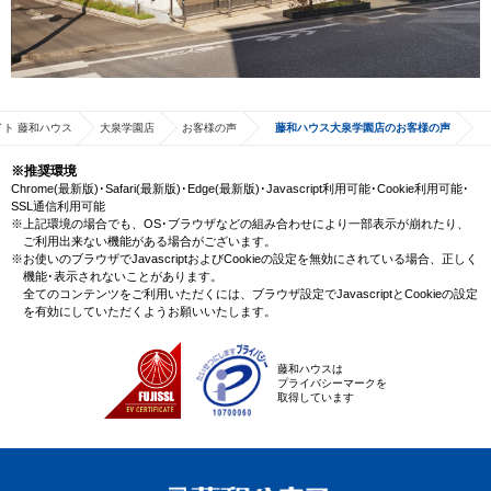
ト 藤和ハウス
大泉学園店
お客様の声
藤和ハウス大泉学園店のお客様の声
※推奨環境
Chrome(最新版)･Safari(最新版)･Edge(最新版)･Javascript利用可能･Cookie利用可能･
SSL通信利用可能
※上記環境の場合でも、OS･ブラウザなどの組み合わせにより一部表示が崩れたり、
ご利用出来ない機能がある場合がございます。
※お使いのブラウザでJavascriptおよびCookieの設定を無効にされている場合、正しく
機能･表示されないことがあります。
全てのコンテンツをご利用いただくには、ブラウザ設定でJavascriptとCookieの設定
を有効にしていただくようお願いいたします。
藤和ハウスは
プライバシーマークを
取得しています