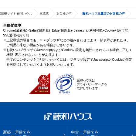
宅情報サイト 藤和ハウス
三鷹店
お客様の声
藤和ハウス三鷹店のお客様の声
※推奨環境
Chrome(最新版)･Safari(最新版)･Edge(最新版)･Javascript利用可能･Cookie利用可能･
SSL通信利用可能
※上記環境の場合でも、OS･ブラウザなどの組み合わせにより一部表示が崩れたり、
ご利用出来ない機能がある場合がございます。
※お使いのブラウザでJavascriptおよびCookieの設定を無効にされている場合、正しく
機能･表示されないことがあります。
全てのコンテンツをご利用いただくには、ブラウザ設定でJavascriptとCookieの設定
を有効にしていただくようお願いいたします。
藤和ハウスは
プライバシーマークを
取得しています
新築一戸建てを
中古一戸建てを