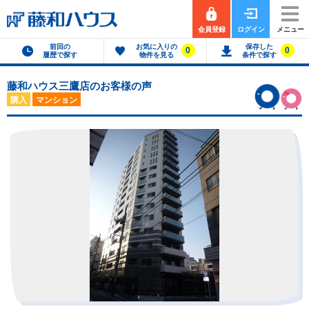
会員登録
ログイン
メニュー
前回の
お気に入りの
保存した
0
0
履歴で探す
物件を見る
条件で探す
藤和ハウス三鷹店のお客様の声
購入
マンション