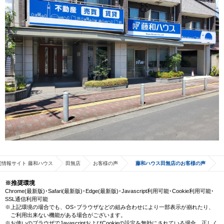
宅情報サイト 藤和ハウス
田無店
お客様の声
藤和ハウス田無店のお客様の声
※推奨環境
Chrome(最新版)･Safari(最新版)･Edge(最新版)･Javascript利用可能･Cookie利用可能･
SSL通信利用可能
※上記環境の場合でも、OS･ブラウザなどの組み合わせにより一部表示が崩れたり、
ご利用出来ない機能がある場合がございます。
※お使いのブラウザでJavascriptおよびCookieの設定を無効にされている場合、正しく