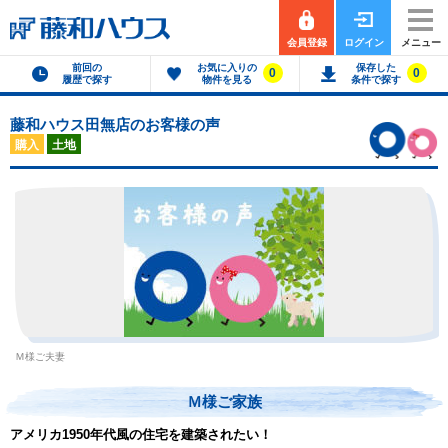
会員登録
ログイン
メニュー
前回の
お気に入りの
保存した
0
0
履歴で探す
物件を見る
条件で探す
藤和ハウス田無店のお客様の声
購入
土地
Ｍ様ご夫妻
Ｍ様ご家族
アメリカ1950年代風の住宅を建築されたい！