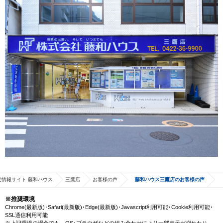
宅情報サイト 藤和ハウス
三鷹店
お客様の声
藤和ハウス三鷹店のお客様の声
※推奨環境
Chrome(最新版)･Safari(最新版)･Edge(最新版)･Javascript利用可能･Cookie利用可能･
SSL通信利用可能
※上記環境の場合でも、OS･ブラウザなどの組み合わせにより一部表示が崩れたり、