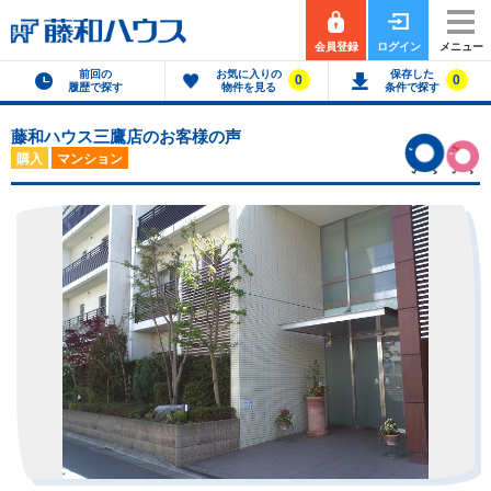
会員登録
ログイン
メニュー
前回の
お気に入りの
保存した
0
0
履歴で探す
物件を見る
条件で探す
藤和ハウス三鷹店のお客様の声
購入
マンション