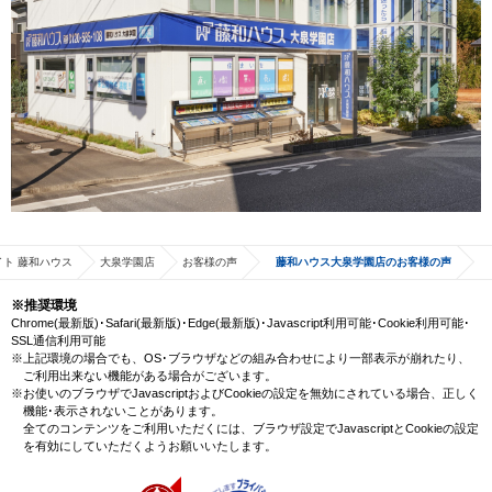
ト 藤和ハウス
大泉学園店
お客様の声
藤和ハウス大泉学園店のお客様の声
※推奨環境
Chrome(最新版)･Safari(最新版)･Edge(最新版)･Javascript利用可能･Cookie利用可能･
SSL通信利用可能
※上記環境の場合でも、OS･ブラウザなどの組み合わせにより一部表示が崩れたり、
ご利用出来ない機能がある場合がございます。
※お使いのブラウザでJavascriptおよびCookieの設定を無効にされている場合、正しく
機能･表示されないことがあります。
全てのコンテンツをご利用いただくには、ブラウザ設定でJavascriptとCookieの設定
を有効にしていただくようお願いいたします。