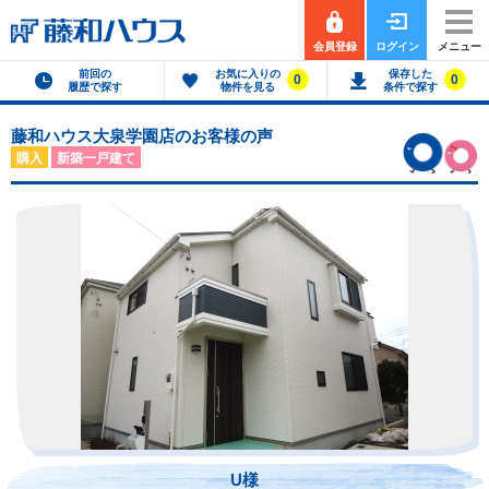
会員登録
ログイン
メニュー
前回の
お気に入りの
保存した
0
0
履歴で探す
物件を見る
条件で探す
藤和ハウス大泉学園店のお客様の声
購入
新築一戸建て
U様