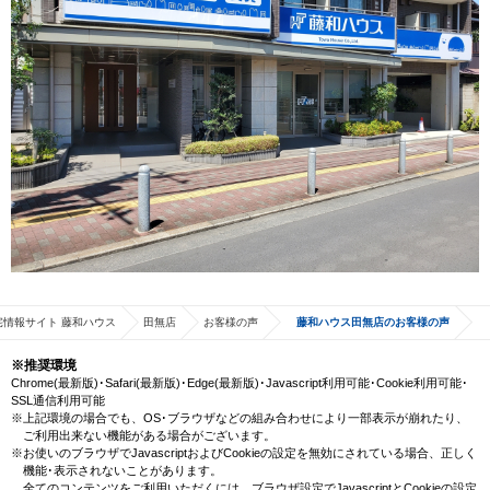
宅情報サイト 藤和ハウス
田無店
お客様の声
藤和ハウス田無店のお客様の声
※推奨環境
Chrome(最新版)･Safari(最新版)･Edge(最新版)･Javascript利用可能･Cookie利用可能･
SSL通信利用可能
※上記環境の場合でも、OS･ブラウザなどの組み合わせにより一部表示が崩れたり、
ご利用出来ない機能がある場合がございます。
※お使いのブラウザでJavascriptおよびCookieの設定を無効にされている場合、正しく
機能･表示されないことがあります。
全てのコンテンツをご利用いただくには、ブラウザ設定でJavascriptとCookieの設定