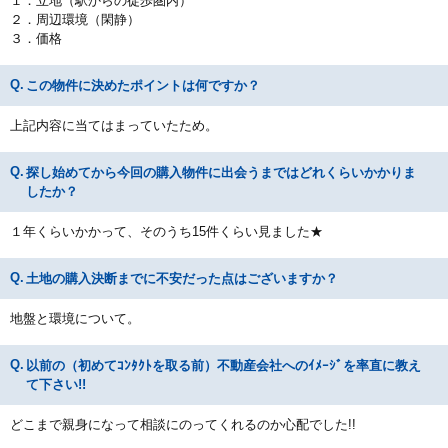
１．立地（駅からの徒歩圏内）
２．周辺環境（閑静）
３．価格
この物件に決めたポイントは何ですか？
上記内容に当てはまっていたため。
探し始めてから今回の購入物件に出会うまではどれくらいかかりま
したか？
１年くらいかかって、そのうち15件くらい見ました★
土地の購入決断までに不安だった点はございますか？
地盤と環境について。
以前の（初めてｺﾝﾀｸﾄを取る前）不動産会社へのｲﾒｰｼﾞを率直に教え
て下さい!!
どこまで親身になって相談にのってくれるのか心配でした!!