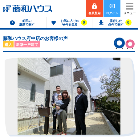
会員登録
ログイン
メニュー
前回の
お気に入りの
保存した
0
0
履歴で探す
物件を見る
条件で探す
藤和ハウス府中店のお客様の声
購入
新築一戸建て