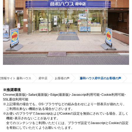
宅情報サイト 藤和ハウス
府中店
お客様の声
藤和ハウス府中店のお客様の声
※推奨環境
Chrome(最新版)･Safari(最新版)･Edge(最新版)･Javascript利用可能･Cookie利用可能･
SSL通信利用可能
※上記環境の場合でも、OS･ブラウザなどの組み合わせにより一部表示が崩れたり、
ご利用出来ない機能がある場合がございます。
※お使いのブラウザでJavascriptおよびCookieの設定を無効にされている場合、正しく
機能･表示されないことがあります。
全てのコンテンツをご利用いただくには、ブラウザ設定でJavascriptとCookieの設定
を有効にしていただくようお願いいたします。