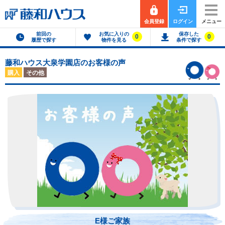
会員登録
ログイン
メニュー
前回の
お気に入りの
保存した
0
0
履歴で探す
物件を見る
条件で探す
藤和ハウス大泉学園店のお客様の声
購入
その他
E様ご家族