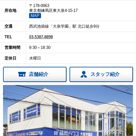
〒178-0063
所在地
東京都練馬区東大泉4-15-17
MAP
交通
西武池袋線「大泉学園」駅 北口徒歩9分
TEL
03-5387-8898
営業時間
9:30～18:30
定休日
水曜日
店舗紹介
スタッフ紹介