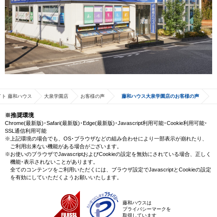
ト 藤和ハウス
大泉学園店
お客様の声
藤和ハウス大泉学園店のお客様の声
※推奨環境
Chrome(最新版)･Safari(最新版)･Edge(最新版)･Javascript利用可能･Cookie利用可能･
SSL通信利用可能
※上記環境の場合でも、OS･ブラウザなどの組み合わせにより一部表示が崩れたり、
ご利用出来ない機能がある場合がございます。
※お使いのブラウザでJavascriptおよびCookieの設定を無効にされている場合、正しく
機能･表示されないことがあります。
全てのコンテンツをご利用いただくには、ブラウザ設定でJavascriptとCookieの設定
を有効にしていただくようお願いいたします。
藤和ハウスは
プライバシーマークを
取得しています