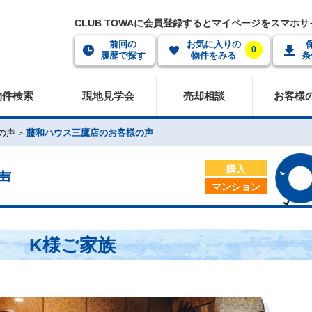
CLUB TOWAに会員登録するとマイページをスマホ
前回の
お気に入りの
0
履歴で探す
物件をみる
条
物件検索
現地見学会
売却相談
お客様
の声
藤和ハウス三鷹店のお客様の声
購入
声
マンション
K様ご家族