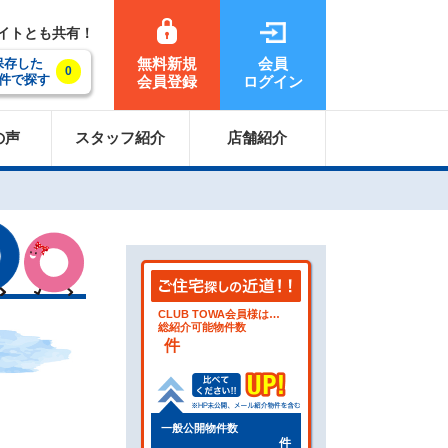
サイトとも共有！
無料新規
会員
保存した
0
件で探す
会員登録
ログイン
の声
スタッフ紹介
店舗紹介
CLUB TOWA会員様は…
総紹介可能物件数
件
一般公開物件数
件