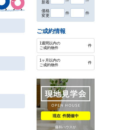
新着
価格
件
件
変更
ご成約情報
1週間以内の
件
ご成約物件
1ヶ月以内の
件
ご成約物件
件開催中
藤和ハウスが