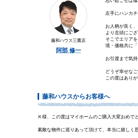
思い起こせば猛
左手にハンカチ
お人柄が良く、
より念頭にござ
そこでエリアを
藤和ハウス三鷹店
境・価格共に「
阿部 修一
お引渡まで気持
どうぞ幸せなご
この度はありが
藤和ハウスからお客様へ
Ｋ様、この度はマイホームのご購入大変おめで
素敵な物件に巡りあって頂けて、本当に嬉しく