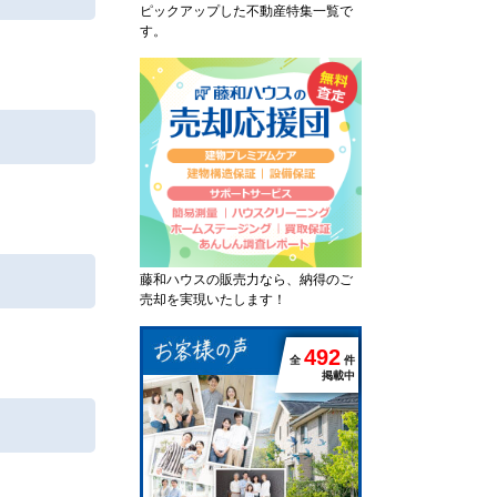
ピックアップした不動産特集一覧で
す。
藤和ハウスの販売力なら、納得のご
売却を実現いたします！
4
9
2
全
件
掲載中