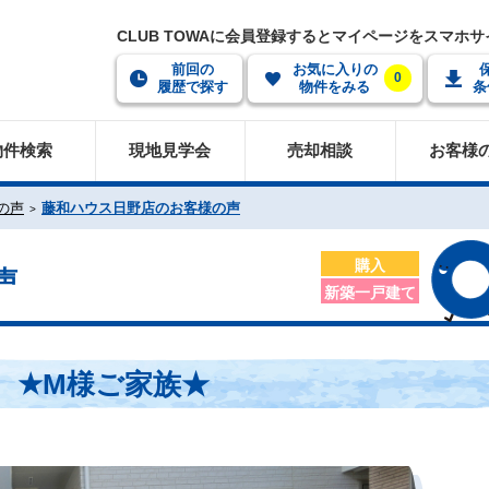
CLUB TOWAに会員登録するとマイページをスマホ
前回の
お気に入りの
0
履歴で探す
物件をみる
条
物件検索
現地見学会
売却相談
お客様
の声
藤和ハウス日野店のお客様の声
購入
声
新築一戸建て
★M様ご家族★