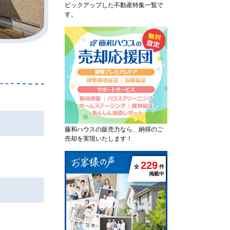
ピックアップした不動産特集一覧で
す。
藤和ハウスの販売力なら、納得のご
売却を実現いたします！
2
2
9
全
件
掲載中