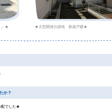
！』★
★大型開発分譲地 新築戸建★
★
たか？
心配でした★