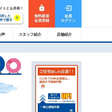
サイトとも共有！
無料新規
会員
保存した
0
件で探す
会員登録
ログイン
の声
スタッフ紹介
店舗紹介
CLUB TOWA会員様は…
総紹介可能物件数
件
一般公開物件数
件