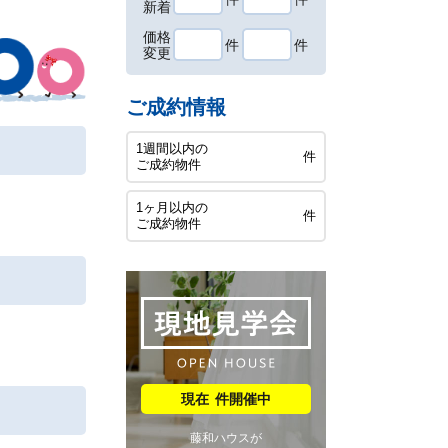
新着
価格
件
件
変更
ご成約情報
1週間以内の
件
ご成約物件
1ヶ月以内の
件
ご成約物件
件開催中
藤和ハウスが