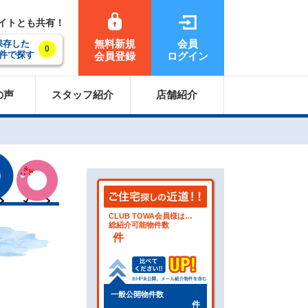
サイトとも共有！
無料新規
会員
保存した
0
件で探す
会員登録
ログイン
の声
スタッフ紹介
店舗紹介
CLUB TOWA会員様は…
総紹介可能物件数
件
一般公開物件数
件