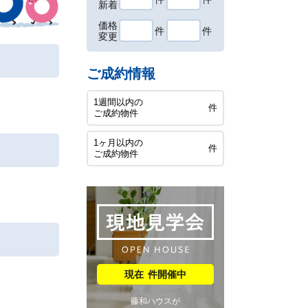
新着
価格
件
件
変更
ご成約情報
1週間以内の
件
ご成約物件
1ヶ月以内の
件
ご成約物件
件開催中
藤和ハウスが