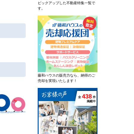
ピックアップした不動産特集一覧で
す。
藤和ハウスの販売力なら、納得のご
売却を実現いたします！
4
3
8
全
件
掲載中